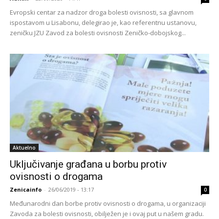
Evropski centar za nadzor droga bolesti ovisnosti, sa glavnom
ispostavom u Lisabonu, delegirao je, kao referentnu ustanovu,
zeničku JZU Zavod za bolesti ovisnosti Zeničko-dobojskog...
Aktuelno
Uključivanje građana u borbu protiv
ovisnosti o drogama
Zenicainfo
-
26/06/2019 - 13:17
0
Međunarodni dan borbe protiv ovisnosti o drogama, u organizaciji
Zavoda za bolesti ovisnosti, obilježen je i ovaj put u našem gradu.