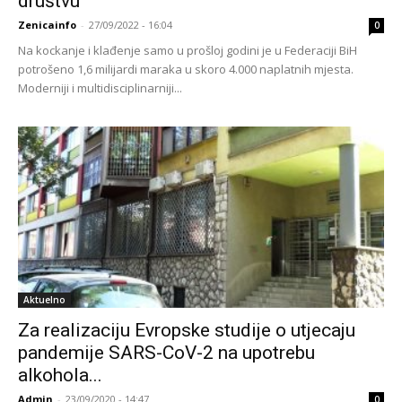
društvu
Zenicainfo
-
27/09/2022 - 16:04
0
Na kockanje i klađenje samo u prošloj godini je u Federaciji BiH
potrošeno 1,6 milijardi maraka u skoro 4.000 naplatnih mjesta.
Moderniji i multidisciplinarniji...
Aktuelno
Za realizaciju Evropske studije o utjecaju
pandemije SARS-CoV-2 na upotrebu
alkohola...
Admin
-
23/09/2020 - 14:47
0