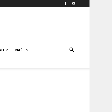
VO
NAŠE