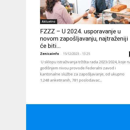
Aktuelno
FZZZ – U 2024. usporavanje u
novom zapošljavanju, najtraženiji
će biti...
Zenicainfo
-
15/12/2023 - 13:25
U sklopu istraživanja tržišta rada 2023/2024, koje n
godišnjem nivou provode Federalni zavod i
kantonalne službe za zapošljavanje, od ukupno
1.248 anketiranih, 781 poslodavac...