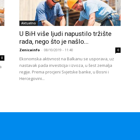
Aktuelno
U BiH više ljudi napustilo tržište
rada, nego što je našlo...
Zenicainfo
-
08/10/2019 - 11:40
0
0
Ekonomska aktivnost na Balkanu se usporava, uz
nastavak pada investicija i izvoza, u šest zemalja
a
regije. Prema procjeni Svjetske banke, u Bosni i
Hercegovini...