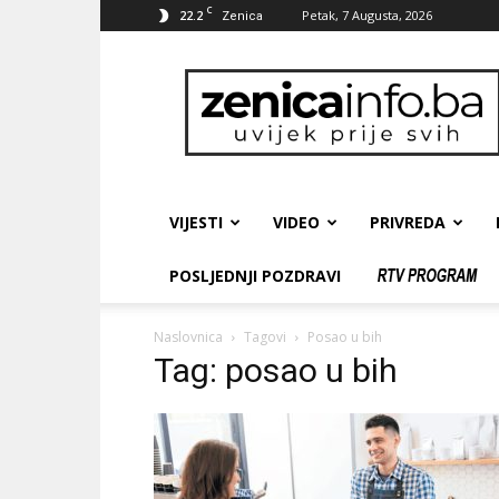
C
22.2
Petak, 7 Augusta, 2026
Zenica
zenicainfo.ba
VIJESTI
VIDEO
PRIVREDA
POSLJEDNJI POZDRAVI
Naslovnica
Tagovi
Posao u bih
Tag: posao u bih