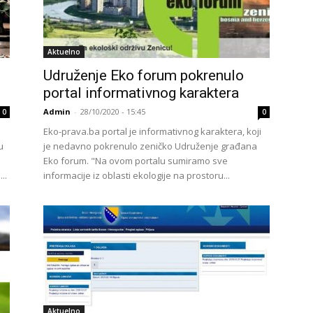
Aktuelno
Udruženje Eko forum pokrenulo
portal informativnog karaktera
Admin
-
28/10/2020 - 15:45
0
0
Eko-prava.ba portal je informativnog karaktera, koji
u
je nedavno pokrenulo zeničko Udruženje građana
Eko forum. "Na ovom portalu sumiramo sve
..
informacije iz oblasti ekologije na prostoru...
Aktuelno