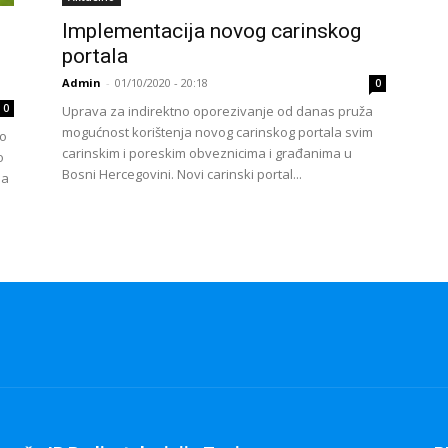
Implementacija novog carinskog
portala
Admin
-
01/10/2020 - 20:18
0
0
Uprava za indirektno oporezivanje od danas pruža
mogućnost korištenja novog carinskog portala svim
no
carinskim i poreskim obveznicima i građanima u
o
Bosni Hercegovini. Novi carinski portal...
ma