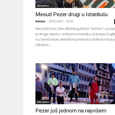
Aktuelno
Mesud Pezer drugi u Istanbulu
Admin
-
20/02/2021 - 18:35
Mesud Pezer, član Atletskog kluba "Zenica", osvoji
je drugo mjesto i srebrenu medalju u bacanju kugl
na Seniorskom atletskom prvenstvu Balkana koje j
održano...
Aktuelno
Pezer još jednom na najvišem