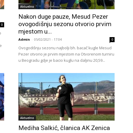
Aktuelno
Nakon duge pauze, Mesud Pezer
ovogodišnju sezonu otvorio prvim
0
mjestom u...
o
e
Admin
-
05/02/2021 - 17:04
0
e
Ovogodišnju sezonu najbolji bh. bacač kugle Mesud
Pezer otvorio je prvim mjestom na Otvorenom turniru
u Beogradu gdje je bacio kuglu na daljinu 20,59...
Aktuelno
Mediha Salkić, članica AK Zenica