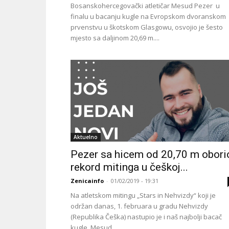
Bosanskohercegovački atletičar Mesud Pezer u
finalu u bacanju kugle na Evropskom dvoranskom
prvenstvu u škotskom Glasgowu, osvojio je šesto
mjesto sa daljinom 20,69 m....
Aktuelno
Pezer sa hicem od 20,70 m obori
rekord mitinga u češkoj...
Zenicainfo
-
01/02/2019 - 19:31
Na atletskom mitingu „Stars in Nehvizdy“ koji je
održan danas, 1. februara u gradu Nehvizdy
(Republika Češka) nastupio je i naš najbolji bacač
kugle. Mesud...