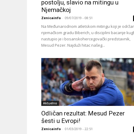
postolju, slavio na mitingu u
Njemačkoj
Zenicainfo
-
09/07/2019 - 08:51
Na Međunarodnom atletskom mitingu koji je održa
njemačkom gradu Biberich, u disciplini bacanje kugl
nastupio je i bosanskohercegovački predstavnik,
Mesud Pezer. Najduži hitac našeg...
Aktuelno
Odličan rezultat: Mesud Pezer
šesti u Evropi!
Zenicainfo
-
01/03/2019 - 22:51