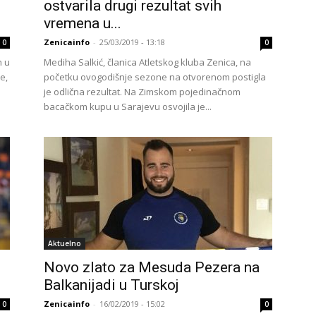
ostvarila drugi rezultat svih
vremena u...
Zenicainfo
-
25/03/2019 - 13:18
0
0
n u
Mediha Salkić, članica Atletskog kluba Zenica, na
e,
početku ovogodišnje sezone na otvorenom postigla
je odlična rezultat. Na Zimskom pojedinačnom
bacačkom kupu u Sarajevu osvojila je...
Aktuelno
Novo zlato za Mesuda Pezera na
Balkanijadi u Turskoj
Zenicainfo
-
16/02/2019 - 15:02
0
0