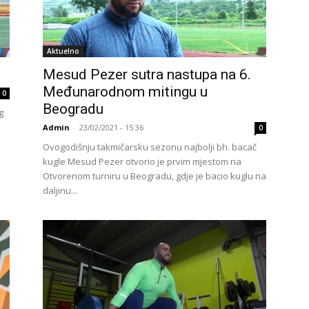
Aktuelno
Mesud Pezer sutra nastupa na 6.
Međunarodnom mitingu u
0
Beogradu
g
Admin
-
23/02/2021 - 15:36
0
Ovogodišnju takmičarsku sezonu najbolji bh. bacač
kugle Mesud Pezer otvorio je prvim mjestom na
Otvorenom turniru u Beogradu, gdje je bacio kuglu na
daljinu...