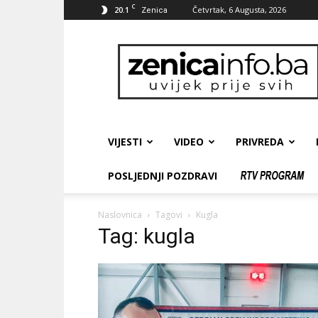
C
20.1
Četvrtak, 6 Augusta, 2026
Zenica
zenicainfo.ba
VIJESTI
VIDEO
PRIVREDA
POSLJEDNJI POZDRAVI
Naslovnica
Tagovi
Kugla
Tag: kugla