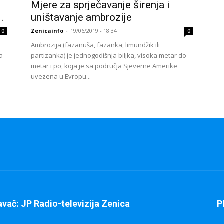
Mjere za sprječavanje širenja i
.
uništavanje ambrozije
Zenicainfo
-
19/06/2019 - 18:34
0
0
Ambrozija (fazanuša, fazanka, limundžik ili
da
partizanka) je jednogodišnja biljka, visoka metar do
metar i po, koja je sa područja Sjeverne Amerike
uvezena u Evropu...
avač: JP Radio-televizija Zenica
P