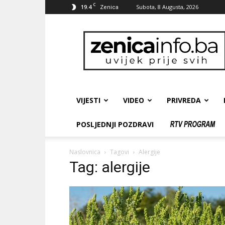
C
19.4
Subota, 8 Augusta, 2026
Zenica
zenicainfo.ba
VIJESTI
VIDEO
PRIVREDA
POSLJEDNJI POZDRAVI
Naslovnica
Tagovi
Alergije
Tag: alergije