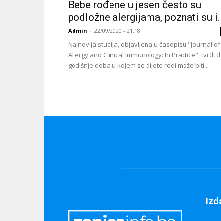
Bebe rođene u jesen često su
podložne alergijama, poznati su i..
Admin
-
22/09/2020 - 21:18
Najnovija studija, objavljena u časopisu "Journal of
Allergy and Clinical Immunology: In Practice", tvrdi 
godišnje doba u kojem se dijete rodi može biti...
Izd