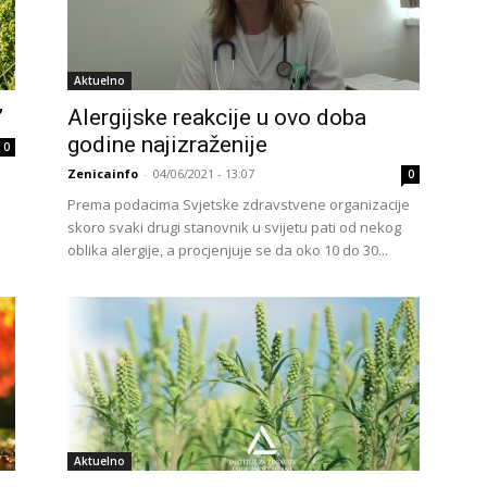
Aktuelno
”
Alergijske reakcije u ovo doba
godine najizraženije
0
Zenicainfo
-
04/06/2021 - 13:07
0
Prema podacima Svjetske zdravstvene organizacije
skoro svaki drugi stanovnik u svijetu pati od nekog
oblika alergije, a procjenjuje se da oko 10 do 30...
Aktuelno