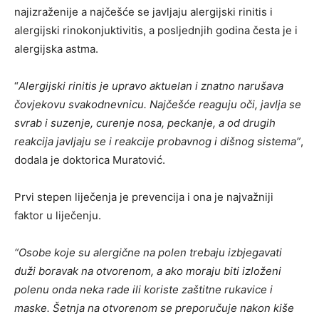
najizraženije a najčešće se javljaju alergijski rinitis i
alergijski rinokonjuktivitis, a posljednjih godina česta je i
alergijska astma.
“
Alergijski rinitis je upravo aktuelan i znatno narušava
čovjekovu svakodnevnicu. Najčešće reaguju oči, javlja se
svrab i suzenje, curenje nosa, peckanje, a od drugih
reakcija javljaju se i reakcije probavnog i dišnog sistema”
,
dodala je doktorica Muratović.
Prvi stepen liječenja je prevencija i ona je najvažniji
faktor u liječenju.
“Osobe koje su alergične na polen trebaju izbjegavati
duži boravak na otvorenom, a ako moraju biti izloženi
polenu onda neka rade ili koriste zaštitne rukavice i
maske. Šetnja na otvorenom se preporučuje nakon kiše