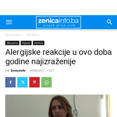
Naslovnica
Aktuelno
Aktuelno
Vijesti
Zenica
Alergijske reakcije u ovo doba
godine najizraženije
Od
Zenicainfo
-
04/06/2021 - 13:07