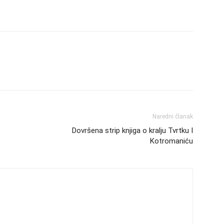
Naredni članak
Dovršena strip knjiga o kralju Tvrtku I
Kotromaniću