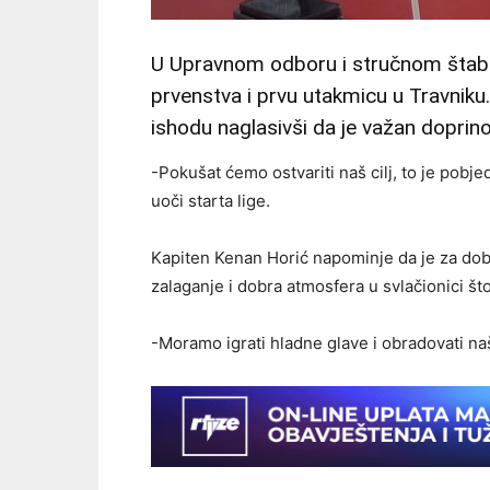
U Upravnom odboru i stručnom štab
prvenstva i prvu utakmicu u Travniku
ishodu naglasivši da je važan doprino
-Pokušat ćemo ostvariti naš cilj, to je pobj
uoči starta lige.
Kapiten Kenan Horić napominje da je za doba
zalaganje i dobra atmosfera u svlačionici št
-Moramo igrati hladne glave i obradovati naš