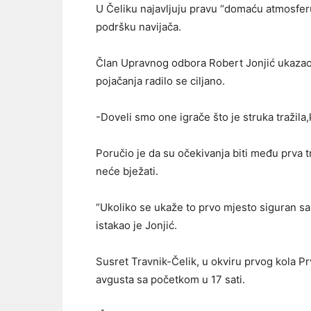
U Čeliku najavljuju pravu “domaću atmosferu
podršku navijača.
Član Upravnog odbora Robert Jonjić ukazao j
pojačanja radilo se ciljano.
-Doveli smo one igrače što je struka tražila,
Poručio je da su očekivanja biti među prva tri
neće bježati.
“Ukoliko se ukaže to prvo mjesto siguran s
istakao je Jonjić.
Susret Travnik-Čelik, u okviru prvog kola Pr
avgusta sa početkom u 17 sati.