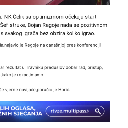
u NK Čelik sa optimizmom očekuju start
.Šef struke, Bojan Regoje nada se pozitivnom
s svakog igrača bez obzira koliko igrao.
eda.najavio je Regoje na današnjoj pres konferenciji
r rezultat u Travniku preduslov dobar rad, pristup,
o,kako je rekao,imamo.
e vjerne navijače,poručio je Horić.