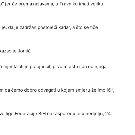
” jer će prema najavama, u Travniku imati veliku
e, da je zadržan postojeći kadar, a što se tiče
kazao je Jonjić.
 mjesta,ali je potajni cilj prvo mjesto i da od njega
am da ćemo dobro odvagati u kojem smjeru želimo ići”,
ve lige Federacije BiH na rasporedu je u nedjelju, 24.