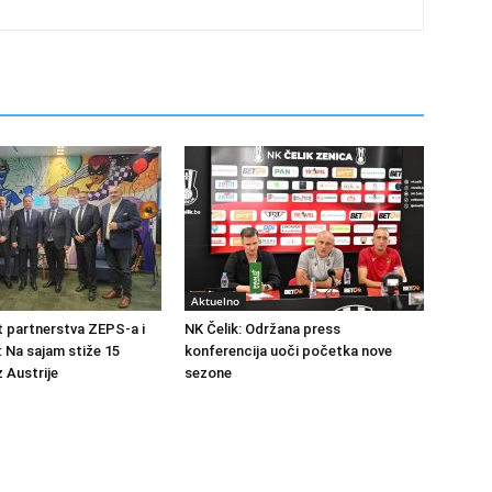
Aktuelno
at partnerstva ZEPS-a i
NK Čelik: Održana press
: Na sajam stiže 15
konferencija uoči početka nove
 Austrije
sezone