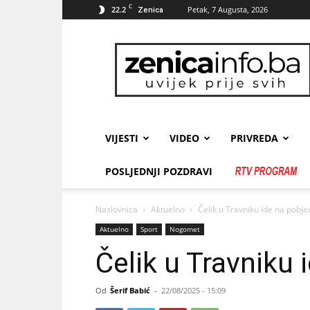
C
22.2
Petak, 7 Augusta, 2026
Zenica
zenicainfo.ba
VIJESTI
VIDEO
PRIVREDA
POSLJEDNJI POZDRAVI
Naslovnica
Aktuelno
Čelik u Travniku ide na pobje
Aktuelno
Sport
Nogomet
Čelik u Travniku 
Od
Šerif Babić
-
22/08/2025 - 15:09