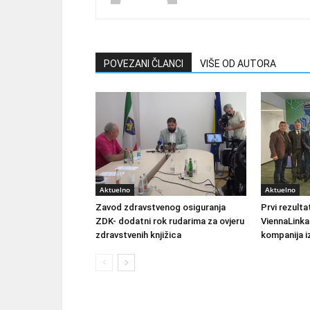
POVEZANI ČLANCI
VIŠE OD AUTORA
Aktuelno
Aktuelno
Zavod zdravstvenog osiguranja
Prvi rezult
ZDK- dodatni rok rudarima za ovjeru
ViennaLinka
zdravstvenih knjižica
kompanija iz