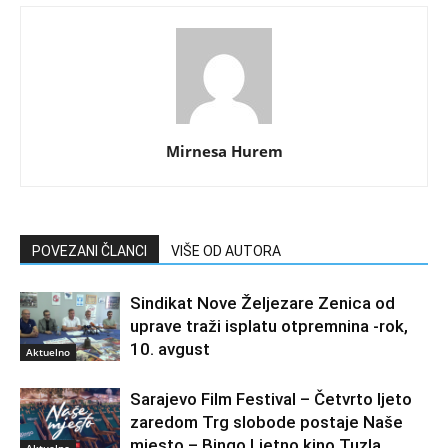
Mirnesa Hurem
POVEZANI ČLANCI
VIŠE OD AUTORA
Sindikat Nove Željezare Zenica od
uprave traži isplatu otpremnina -rok,
10. avgust
Aktuelno
Sarajevo Film Festival – Četvrto ljeto
zaredom Trg slobode postaje Naše
mjesto – Bingo Ljetno kino Tuzla
Aktuelno