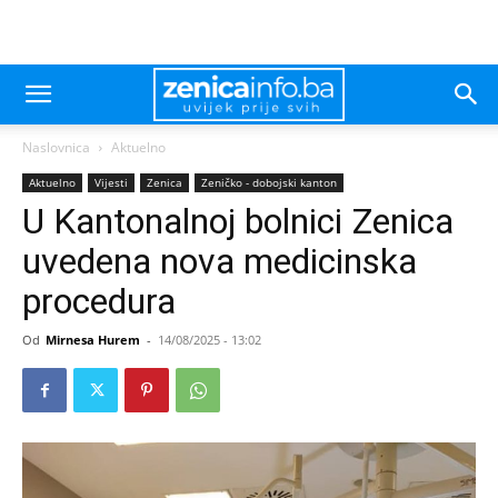
Naslovnica
Aktuelno
Aktuelno
Vijesti
Zenica
Zeničko - dobojski kanton
U Kantonalnoj bolnici Zenica
uvedena nova medicinska
procedura
Od
Mirnesa Hurem
-
14/08/2025 - 13:02