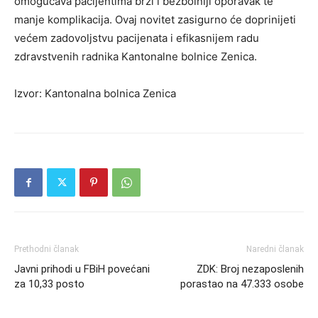
omogućava pacijentima brži i bezbolniji oporavak te
manje komplikacija. Ovaj novitet zasigurno će doprinijeti
većem zadovoljstvu pacijenata i efikasnijem radu
zdravstvenih radnika Kantonalne bolnice Zenica.
Izvor: Kantonalna bolnica Zenica
Prethodni članak
Naredni članak
Javni prihodi u FBiH povećani
ZDK: Broj nezaposlenih
za 10,33 posto
porastao na 47.333 osobe