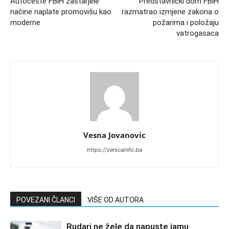
Autoceste FBiH zastarjele
Predstavnički dom FBiH
načine naplate promovišu kao
razmatrao izmjene zakona o
moderne
požarima i položaju
vatrogasaca
Vesna Jovanovic
https://zenicainfo.ba
POVEZANI ČLANCI
VIŠE OD AUTORA
Rudari ne žele da napuste jamu