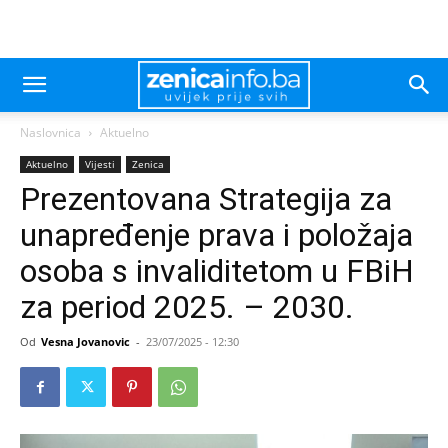
Naslovnica
Aktuelno
Aktuelno
Vijesti
Zenica
Prezentovana Strategija za
unapređenje prava i položaja
osoba s invaliditetom u FBiH
za period 2025. – 2030.
Od
Vesna Jovanovic
-
23/07/2025 - 12:30