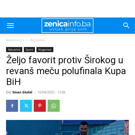
Naslovnica
Aktuelno
Aktuelno
Sport
Nogomet
Željo favorit protiv Širokog u
revanš meču polufinala Kupa
BiH
Od
Sinan Gluhić
-
16/04/2025 - 13:06