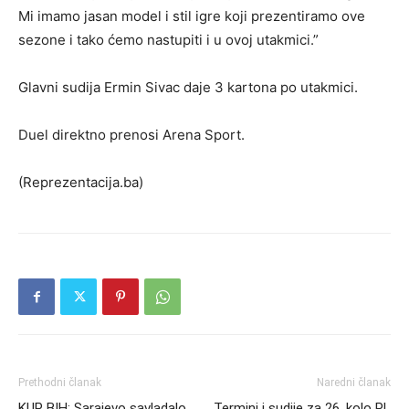
Mi imamo jasan model i stil igre koji prezentiramo ove
sezone i tako ćemo nastupiti i u ovoj utakmici.”
Glavni sudija Ermin Sivac daje 3 kartona po utakmici.
Duel direktno prenosi Arena Sport.
(Reprezentacija.ba)
Prethodni članak
Naredni članak
KUP BIH: Sarajevo savladalo
Termini i sudije za 26. kolo PL