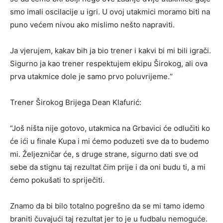
smo imali oscilacije u igri. U ovoj utakmici moramo biti na
puno većem nivou ako mislimo nešto napraviti.
Ja vjerujem, kakav bih ja bio trener i kakvi bi mi bili igrači.
Sigurno ja kao trener respektujem ekipu Širokog, ali ova
prva utakmice dole je samo prvo poluvrijeme.“
Trener Širokog Brijega Dean Klafurić:
“Još ništa nije gotovo, utakmica na Grbavici će odlučiti ko
će ići u finale Kupa i mi ćemo poduzeti sve da to budemo
mi. Željezničar će, s druge strane, sigurno dati sve od
sebe da stignu taj rezultat čim prije i da oni budu ti, a mi
ćemo pokušati to spriječiti.
Znamo da bi bilo totalno pogrešno da se mi tamo idemo
braniti čuvajući taj rezultat jer to je u fudbalu nemoguće.