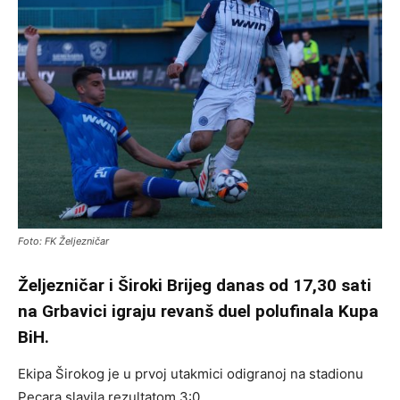
Foto: FK Željezničar
Željezničar i Široki Brijeg danas od 17,30 sati
na Grbavici igraju revanš duel polufinala Kupa
BiH.
Ekipa Širokog je u prvoj utakmici odigranoj na stadionu
Pecara slavila rezultatom 3:0.