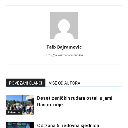
Taib Bajramovic
http://www.zenicainfo.ba
POVEZANI ČLANCI
VIŠE OD AUTORA
Deset zeničkih rudara ostali u jami
Raspotočje
Aktuelno
Održana 6. redovna sjednica