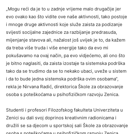
„Mogu reći da je to u zadnje vrijeme malo drugačije jer
evo ovako kao što vidite ove naše aktivnosti, tako postoje
i mnoge druge aktivnosti koje služe zaista za podizanje
svijesti socijalne zajednice za razbijanje predrasuda,
mijenjanje stavova ali, nažalost još uvijek je to, da kažem
da treba više truda i više energije tako da evo mi
pokušavamo na ovaj način, pa evo vidjećemo, ali ono što
je bitno naglasiti, da zaista izostaje ta sistemska podrška
tako da se trudimo da se to nekako ubaci, uveže u sistem
i da to bude jedna sistemska podrška ovim osobama“,
rekla je Nirvana Radić, direktorica Škole za obrazovanje
osoba s poteškoćama u psihofizičkom razvoju Zenica.
Studenti i profesori Filozofskog fakulteta Univerziteta u
Zenici su dali svoj doprinos kreativnim radionicama i
družili se sa djecom u sportskoj sali Škole za obrazovanje
osoba s poteškoćama u psihofizičkom razvoju Zenica.