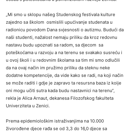
„Mi smo u sklopu našeg Studenskog festivala kulture
zajedno sa školom osmislili upućivanje studenata u
radionicu povodom Dana svjesnosti o autizmu. Budući da
naši studenti, nažalost nemaju priliku da kroz redovnu
nastavu budu upoznati sa radom, sa djecom sa
poteškoćama u razvoju a na terenu se svakako susreću i
u ovoj školi i u redovnim školama sa tim mi smo odlučili
da na ovaj način im pružimo priliku da steknu neke
dodatne kompetencije, da vide kako se radi, na koji način
se može raditi i gdje je zapravo ta resursna baza iz koije
oni mogu učiti sutra kada budu nastavnici na terenu“,
rekla je Alica Arnaut, dekanesa Filozofskog fakulteta
Univerziteta u Zenici.
Prema epidemiološkim istraživanjima na 10.000
živorođene djece rađa se od 3,3 do 16,0 djece sa