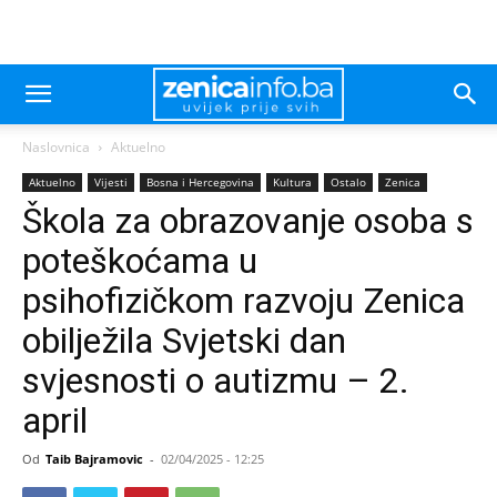
Naslovnica
Aktuelno
Aktuelno
Vijesti
Bosna i Hercegovina
Kultura
Ostalo
Zenica
Škola za obrazovanje osoba s
poteškoćama u
psihofizičkom razvoju Zenica
obilježila Svjetski dan
svjesnosti o autizmu – 2.
april
Od
Taib Bajramovic
-
02/04/2025 - 12:25