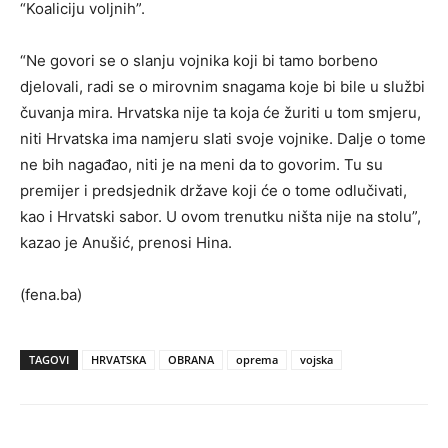
“Koaliciju voljnih”.
“Ne govori se o slanju vojnika koji bi tamo borbeno
djelovali, radi se o mirovnim snagama koje bi bile u službi
čuvanja mira. Hrvatska nije ta koja će žuriti u tom smjeru,
niti Hrvatska ima namjeru slati svoje vojnike. Dalje o tome
ne bih nagađao, niti je na meni da to govorim. Tu su
premijer i predsjednik države koji će o tome odlučivati,
kao i Hrvatski sabor. U ovom trenutku ništa nije na stolu”,
kazao je Anušić, prenosi Hina.
(fena.ba)
TAGOVI
HRVATSKA
OBRANA
oprema
vojska