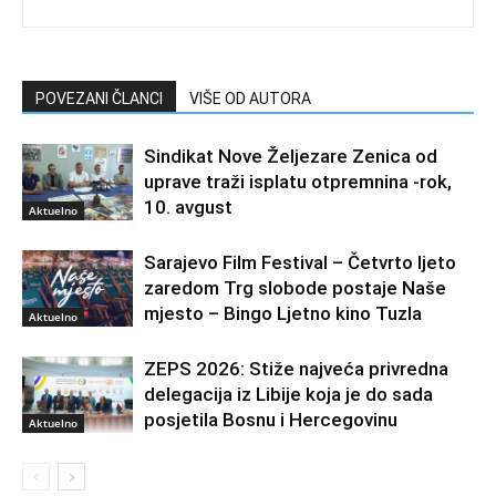
POVEZANI ČLANCI
VIŠE OD AUTORA
Sindikat Nove Željezare Zenica od
uprave traži isplatu otpremnina -rok,
10. avgust
Aktuelno
Sarajevo Film Festival – Četvrto ljeto
zaredom Trg slobode postaje Naše
mjesto – Bingo Ljetno kino Tuzla
Aktuelno
ZEPS 2026: Stiže najveća privredna
delegacija iz Libije koja je do sada
posjetila Bosnu i Hercegovinu
Aktuelno