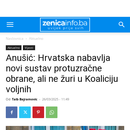
Naslovnica
Aktuelno
Aktuelno
Vijesti
Anušić: Hrvatska nabavlja
novi sustav protuzračne
obrane, ali ne žuri u Koaliciju
voljnih
Od
Taib Bajramovic
-
26/03/2025 - 11:49