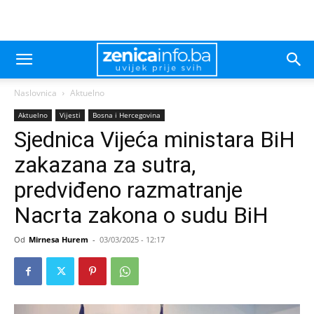
Naslovnica
Aktuelno
Aktuelno
Vijesti
Bosna i Hercegovina
Sjednica Vijeća ministara BiH
zakazana za sutra,
predviđeno razmatranje
Nacrta zakona o sudu BiH
Od
Mirnesa Hurem
-
03/03/2025 - 12:17