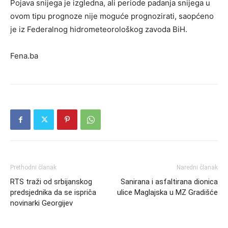
Pojava snijega je izgledna, ali periode padanja snijega u
ovom tipu prognoze nije moguće prognozirati, saopćeno
je iz Federalnog hidrometeorološkog zavoda BiH.
Fena.ba
Prethodni članak
Naredni članak
RTS traži od srbijanskog
Sanirana i asfaltirana dionica
predsjednika da se ispriča
ulice Maglajska u MZ Gradišće
novinarki Georgijev