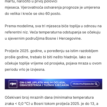
martu, naročito u prvoj polovici
mjeseca. Vjerovatnoća ostvarenja prognoze je umjerena
do velika i kreće se oko 60 posto.
Prema modelima, sva tri mjeseca biće toplija u odnosu na
referentni niz. Veća temperaturna odstupanja se očekuju
u sjevernim područjima Bosne i Hercegovine.
Proljeće 2025. godine, u poređenju sa istim razdobljem
prošle godine, trebalo bi biti nešto hladnije. Iako se
očekuje toplije vrijeme od prosjeka, pojava mraza u ovom
periodu vrlo je izvjesna.
Očekivani broj mraznih dana (minimalna temperatura
zraka < 0,0 °C) u Bosni tokom proljeća 2025. je do 13, a