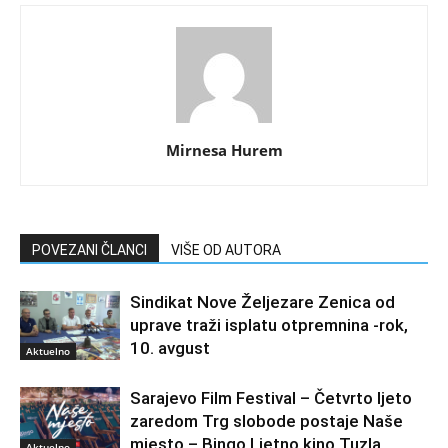
Mirnesa Hurem
POVEZANI ČLANCI
VIŠE OD AUTORA
Sindikat Nove Željezare Zenica od
uprave traži isplatu otpremnina -rok,
10. avgust
Aktuelno
Sarajevo Film Festival – Četvrto ljeto
zaredom Trg slobode postaje Naše
mjesto – Bingo Ljetno kino Tuzla
Aktuelno