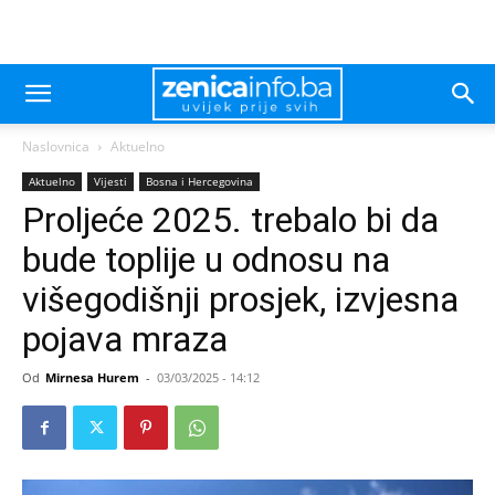
Naslovnica
Aktuelno
Aktuelno
Vijesti
Bosna i Hercegovina
Proljeće 2025. trebalo bi da
bude toplije u odnosu na
višegodišnji prosjek, izvjesna
pojava mraza
Od
Mirnesa Hurem
-
03/03/2025 - 14:12