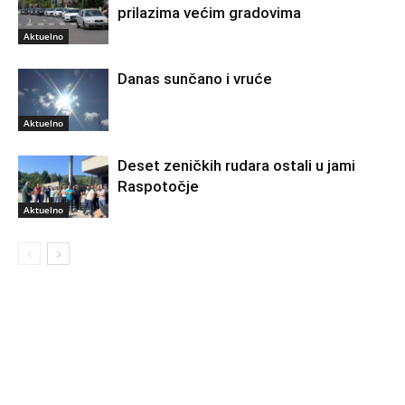
prilazima većim gradovima
Aktuelno
Danas sunčano i vruće
Aktuelno
Deset zeničkih rudara ostali u jami
Raspotočje
Aktuelno