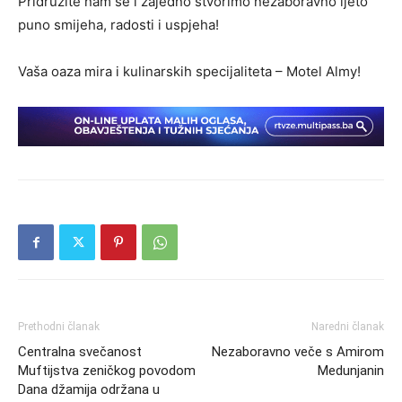
Pridružite nam se i zajedno stvorimo nezaboravno ljeto
puno smijeha, radosti i uspjeha!
Vaša oaza mira i kulinarskih specijaliteta – Motel Almy!
Prethodni članak
Naredni članak
Centralna svečanost
Nezaboravno veče s Amirom
Muftijstva zeničkog povodom
Medunjanin
Dana džamija održana u