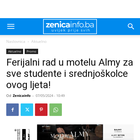
Naslovnica
Aktuelno
Aktuelno
Promo
Ferijalni rad u motelu Almy za
sve studente i srednjoškolce
ovog ljeta!
Od
Zenicainfo
-
07/05/2024 - 10:49