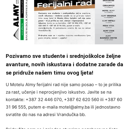
Pozivamo sve studente i srednjoškolce željne
avanture, novih iskustava i dodatne zarade da
se pridruže našem timu ovog ljeta!
U Motelu Almy ferijalni rad nije samo posao – to je prilika
za rast, učenje i neprocjenjivo iskustvo. Javite se na
kontakte: +387 32 446 070, +387 62 620 560 ili +387 60
31 96 555, putem e-maila motel@almy.ba ili jednostavno
svratite do nas na adresi Vrandučka bb.