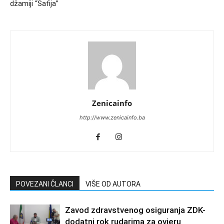
džamiji “Safija”
Zenicainfo
http://www.zenicainfo.ba
POVEZANI ČLANCI
VIŠE OD AUTORA
Zavod zdravstvenog osiguranja ZDK-
dodatni rok rudarima za ovjeru