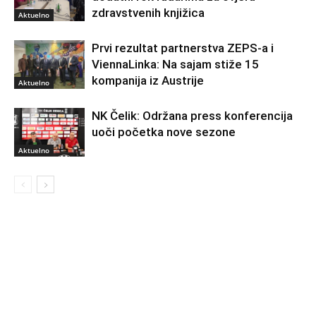
zdravstvenih knjižica
Aktuelno
Prvi rezultat partnerstva ZEPS-a i
ViennaLinka: Na sajam stiže 15
kompanija iz Austrije
Aktuelno
NK Čelik: Održana press konferencija
uoči početka nove sezone
Aktuelno