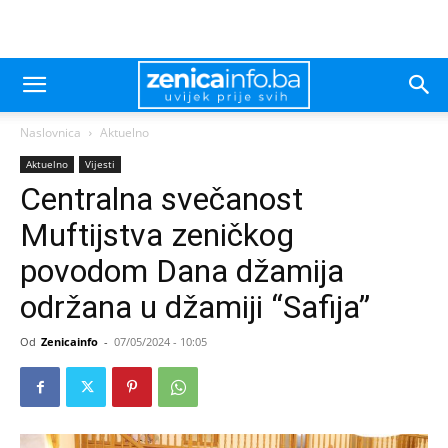
Naslovnica
Aktuelno
Aktuelno
Vijesti
Centralna svečanost
Muftijstva zeničkog
povodom Dana džamija
održana u džamiji “Safija”
Od
Zenicainfo
-
07/05/2024 - 10:05