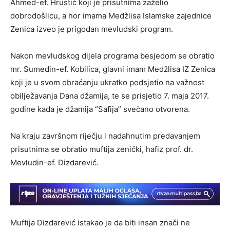
Ahmed-ef. Hrustić koji je prisutnima zaželio
dobrodošlicu, a hor imama Medžlisa Islamske zajednice
Zenica izveo je prigodan mevludski program.
Nakon mevludskog dijela programa besjedom se obratio
mr. Sumedin-ef. Kobilica, glavni imam Medžlisa IZ Zenica
koji je u svom obraćanju ukratko podsjetio na važnost
obilježavanja Dana džamija, te se prisjetio 7. maja 2017.
godine kada je džamija “Safija” svečano otvorena.
Na kraju završnom riječju i nadahnutim predavanjem
prisutnima se obratio muftija zenički, hafiz prof. dr.
Mevludin-ef. Dizdarević.
Muftija Dizdarević istakao je da biti insan znači ne