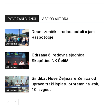
POVEZANI ČLANCI
VIŠE OD AUTORA
Deset zeničkih rudara ostali u jami
Raspotočje
Aktuelno
Održana 6. redovna sjednica
Skupštine NK Čelik!
Aktuelno
Sindikat Nove Željezare Zenica od
uprave traži isplatu otpremnina -rok,
10. avgust
Aktuelno