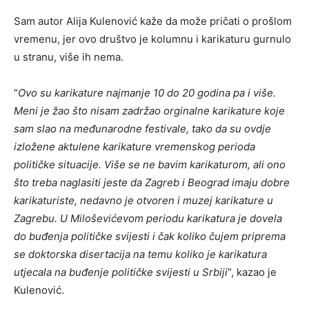
Sam autor Alija Kulenović kaže da može pričati o prošlom
vremenu, jer ovo društvo je kolumnu i karikaturu gurnulo
u stranu, više ih nema.
“
Ovo su karikature najmanje 10 do 20 godina pa i više.
Meni je žao što nisam zadržao orginalne karikature koje
sam slao na međunarodne festivale, tako da su ovdje
izložene aktulene karikature vremenskog perioda
političke situacije. Više se ne bavim karikaturom, ali ono
što treba naglasiti jeste da Zagreb i Beograd imaju dobre
karikaturiste, nedavno je otvoren i muzej karikature u
Zagrebu. U Miloševićevom periodu karikatura je dovela
do buđenja političke svijesti i čak koliko čujem priprema
se doktorska disertacija na temu koliko je karikatura
utjecala na buđenje političke svijesti u Srbiji
”, kazao je
Kulenović.