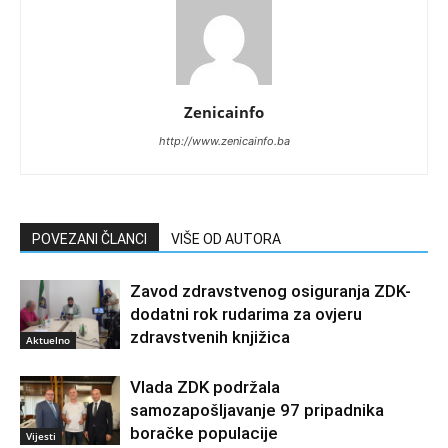
Zenicainfo
http://www.zenicainfo.ba
POVEZANI ČLANCI
VIŠE OD AUTORA
Zavod zdravstvenog osiguranja ZDK-
dodatni rok rudarima za ovjeru
zdravstvenih knjižica
Aktuelno
Vlada ZDK podržala
samozapošljavanje 97 pripadnika
boračke populacije
Vijesti