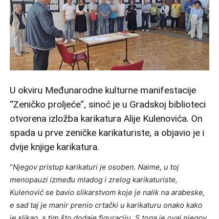
U okviru Međunarodne kulturne manifestacije
“Zeničko proljeće”, sinoć je u Gradskoj biblioteci
otvorena izložba karikatura Alije Kulenovića. On
spada u prve zeničke karikaturiste, a objavio je i
dvije knjige karikatura.
“
Njegov pristup karikaturi je osoben. Naime, u toj
menopauzi između mladog i zrelog karikaturiste,
Kulenović se bavio slikarstvom koje je nalik na arabeske,
e sad taj je manir prenio crtački u karikaturu onako kako
je slikao, s tim što dodaje figuraciju. S toga je ovaj njegov