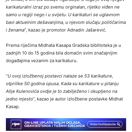
karikaturalni izraz po svemu orginalan, rijetko viđen ne
samo u regiji nego i u svijetu. U karikaturi se uglavnom
bavi aktuelnim dešavanjima, u njevom slučaju političarima
i ženama
”, kazao je promotor Adnadin Jašarević.
Prema riječima Midhata Kasapa Gradska biblitoteka je u
zadnjih 10 do 15 godina bila domaćin svim značajnijim
događajima vezanim za karikaturu.
“
U ovoj izložbenoj postavci nalaze se 53 karikature,
otprilike 50 godina opusa. Kada su karikature u pitanju
Alije Kulenovića ovdje je to zabilježeno i okupljeno na
jedno mjesto
”, kazao je autor izložbene postavke Midhat
Kasap.