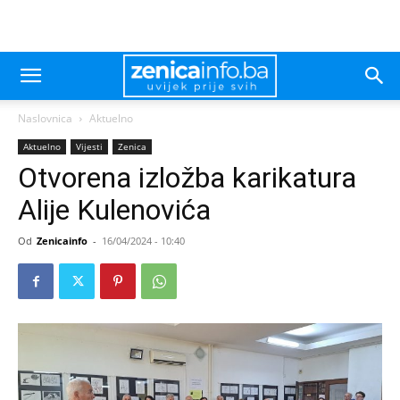
Naslovnica
Aktuelno
Aktuelno
Vijesti
Zenica
Otvorena izložba karikatura
Alije Kulenovića
Od
Zenicainfo
-
16/04/2024 - 10:40