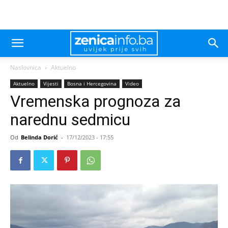
Naslovnica
Aktuelno
Aktuelno
Vijesti
Bosna i Hercegovina
Video
Vremenska prognoza za
narednu sedmicu
Od
Belinda Dorić
-
17/12/2023 - 17:55