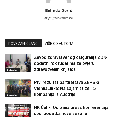
Belinda Dorić
https://zenicainfo.ba
POVEZANI ČLANCI
VIŠE OD AUTORA
Zavod zdravstvenog osiguranja ZDK-
dodatni rok rudarima za ovjeru
zdravstvenih knjižica
Aktuelno
Prvi rezultat partnerstva ZEPS-a i
ViennaLinka: Na sajam stiže 15
kompanija iz Austrije
Aktuelno
NK Čelik: Održana press konferencija
uoči početka nove sezone