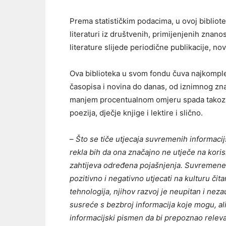
Prema statističkim podacima, u ovoj bibliotec
literaturi iz društvenih, primijenjenih znanos
literature slijede periodične publikacije, nov
Ova biblioteka u svom fondu čuva najkomplet
časopisa i novina do danas, od iznimnog zna
manjem procentualnom omjeru spada takozvana
poezija, dječje knjige i lektire i slično.
–
Što se tiče utjecaja suvremenih informacij
rekla bih da ona značajno ne utječe na korisn
zahtijeva određena pojašnjenja. Suvremene
pozitivno i negativno utjecati na kulturu čit
tehnologija, njihov razvoj je neupitan i neza
susreće s bezbroj informacija koje mogu, ali i
informacijski pismen da bi prepoznao relev