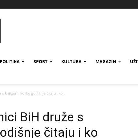
POLITIKA
SPORT
KULTURA
MAGAZIN
UŽ
s knjigom, koliko godišnje čitaju i ko...
ici BiH druže s
odišnje čitaju i ko