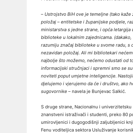
–
Ustrojstvo BiH ove je temeljne (tako kaže
položaj – entitetske i županijske podjele, ra
ministarstva s jedne strane, i opća letargi
biblioteke u lokalnim zajednicama. (dakako, 
razumiju značaj biblioteke u svome radu, s d
nezavidan položaj. Ali mi bibliotekari neće
najbolje što možemo, nećemo odustati od tog
informacijski stručnjaci i spremni smo se su
noviteti poput umjetne inteligencije. Nastojim
djelujemo i vjerujemo da će i društvo, ako h
sugovornike
– navela je Bunjevac Salkić.
S druge strane, Nacionalnu i univerzitetsku
znanstveni istraživači i studenti, preko 80 
umirovljenici i dugogodišnji zaljubljenici knji
Fenu voditeljica sektora Usluživanje korisn