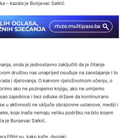
ka –
kazala je Bunjevac Salkić.
anja, onda je jednostavno zaključiti da je čitanje
akvom društvu nas unaprijed osuđuje na zaostajanje i to
rada i djelovanja. O kakvom cjeloživotnom učenju, o
orimo ako ne poznajemo knjigu, ako ne umijemo
posao zajednice i bez odluke države da kontinuirano
se u aktivnosti ne uključe obrazovne ustanove, mediji i
teke, koje inače nemaju veliku podršku na bilo kojem
la je Bunjevac Salkić.
ra FBiH su, kako kaže, dvojaki.