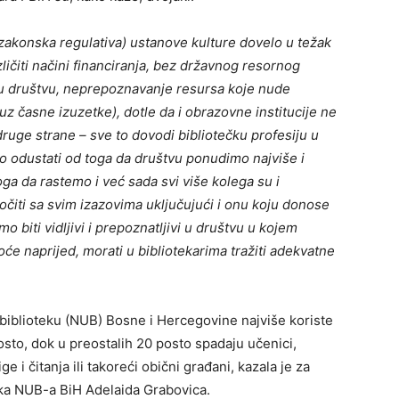
 zakonska regulativa) ustanove kulture dovelo u težak
zličiti načini financiranja, bez državnog resornog
ja u društvu, neprepoznavanje resursa koje nude
uz časne izuzetke), dotle da i obrazovne institucije ne
ruge strane – sve to dovodi bibliotečku profesiju u
mo odustati od toga da društvu ponudimo najviše i
a da rastemo i već sada svi više kolega su i
očiti sa svim izazovima uključujući i onu koju donose
o biti vidljivi i prepoznatljivi u društvu u kojem
oće naprijed, morati u bibliotekarima tražiti adekvatne
 biblioteku (NUB) Bosne i Hercegovine najviše koriste
posto, dok u preostalih 20 posto spadaju učenici,
ge i čitanja ili takoreći obični građani, kazala je za
ika NUB-a BiH Adelaida Grabovica.