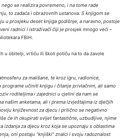
n, nego se realizira povremeno, i na tome rade
nju, to zadaća i obrazovnih ustanova. S knjigom se
ju u prosjeku deset knjiga godišnje, a naravno, postoje
veni radnici i istraživači čiji je prosjek mnogo veći
–
bliotekara FBiH.
h u obitelji, vrtiću ili školi potiču na to da zavole
tmosferu za mališane, te kroz igru, radionice,
 programe učiniti knjigu i čitanje privlačnim, ali samo
oziv roditeljima i zajednici u cjelini da nam se
 našim anketama, ali i prema izvještajima iz dječjih
 noviju književnost za djecu i prilično se negativno
e će ih okupirati svijet fantastične, uzbudljive, njime
ka izdanja za djecu kroz koja se upoznaju s oblastima
nja, oni postaju “knjiški” znalci i svoju radoznalost