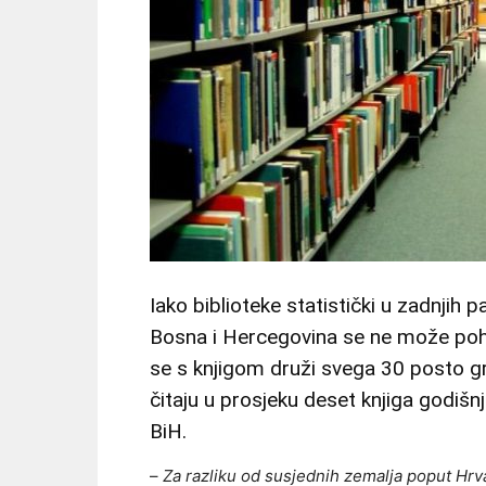
Iako biblioteke statistički u zadnjih p
Bosna i Hercegovina se ne može pohv
se s knjigom druži svega 30 posto gra
čitaju u prosjeku deset knjiga godišn
BiH.
–
Za razliku od susjednih zemalja poput Hrv