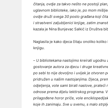
čitanja, ovdje za takvo nešto ne postoji pla
uglavnom biblioteke, iako je, po mom mišlje
ovdje druži svega 30 posto građana koji čita
i strastveni zaljubljenici knjige, zatim znanst
kazala je Nina Bunjevac Salkić iz Društva bi
Naglasila je kako djeca čitaju onoliko koliko i
knjigu.
–
U bibliotekama nastojimo kreirati ugodnu a
gostovanje autora za djecu i druge kreativne
po sebi to nije dovoljno i uvijek je otvoren p
pridružen u našim nastojanjima. Djeca, prema
odjeljenja, vole sami birati naslove, prateći
odnose prema dijelu lektirskog programa. Viš
prilagođene horor priče, vole enciklopedijs
koje ih zanimaju. Sve u svemu, s malo strplje