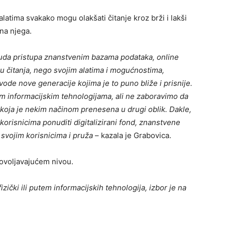
latima svakako mogu olakšati čitanje kroz brži i lakši
 na njega.
ponuda pristupa znanstvenim bazama podataka, online
ru čitanja, nego svojim alatima i mogućnostima,
ode nove generacije kojima je to puno bliže i prisnije.
vim informacijskim tehnologijama, ali ne zaboravimo da
č, koja je nekim načinom prenesena u drugi oblik. Dakle,
m korisnicima ponuditi digitalizirani fond, znanstvene
 svojim korisnicima i pruža
– kazala je Grabovica.
dovoljavajućem nivou.
izički ili putem informacijskih tehnologija, izbor je na