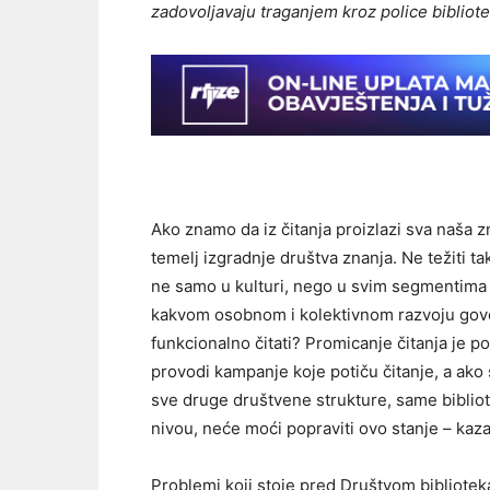
zadovoljavaju traganjem kroz police bibliote
Ako znamo da iz čitanja proizlazi sva naša zn
temelj izgradnje društva znanja. Ne težiti t
ne samo u kulturi, nego u svim segmentima 
kakvom osobnom i kolektivnom razvoju gov
funkcionalno čitati? Promicanje čitanja je 
provodi kampanje koje potiču čitanje, a ako 
sve druge društvene strukture, same biblio
nivou, neće moći popraviti ovo stanje – kaza
Problemi koji stoje pred Društvom biblioteka