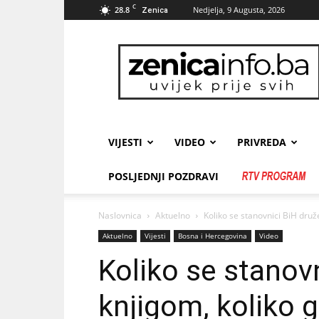
C
28.8
Nedjelja, 9 Augusta, 2026
Zenica
zenicainfo.ba
VIJESTI
VIDEO
PRIVREDA
POSLJEDNJI POZDRAVI
Naslovnica
Aktuelno
Koliko se stanovnici BiH druže 
Aktuelno
Vijesti
Bosna i Hercegovina
Video
Koliko se stanovn
knjigom, koliko g