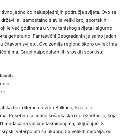
itivno jedno od najuspješnijih područja svijeta. Ovo se
 državi, a i samostalno slavila veliki broj sportskih
oji je već godinama u vrhu teniskog svijeta i sigurno
porta generalno. Fantastični Beograđanin je samo jedan
ti u čitavom svijetu. Ova zemlja regiona skoro uvijek ima
čenjima. Grupi najpopularnijih srpskih sportista
lavnih
kinja
aka
vatska bez dileme na vrhu Balkana, Srbija je
ma. Posebno se ističe košarkaška reprezentacija, koja
 11 medalja na velikim takmičenjima, uključujući 3
u srpski vaterpolisti sa ukupno 55 velikih medalja, od