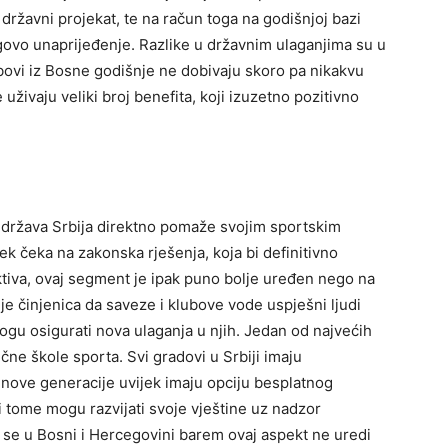
ržavni projekat, te na račun toga na godišnjoj bazi
ovo unaprijeđenje. Razlike u državnim ulaganjima su u
ovi iz Bosne godišnje ne dobivaju skoro pa nikakvu
 uživaju veliki broj benefita, koji izuzetno pozitivno
m država Srbija direktno pomaže svojim sportskim
ijek čeka na zakonska rješenja, koja bi definitivno
ektiva, ovaj segment je ipak puno bolje uređen nego na
o je činjenica da saveze i klubove vode uspješni ljudi
mogu osigurati nova ulaganja u njih. Jedan od najvećih
čne škole sporta. Svi gradovi u Srbiji imaju
a nove generacije uvijek imaju opciju besplatnog
i tome mogu razvijati svoje vještine uz nadzor
k se u Bosni i Hercegovini barem ovaj aspekt ne uredi