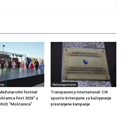
ano
Nekategorisano
Međunarodni festival
Transparency International: CIK
ošćanica Fest 2026” u
spustio kriterijume za kažnjavanje
i KUD “Mošćanica”
preuranjene kampanje