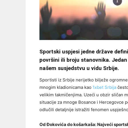
Sportski uspjesi jedne države defin
površini ili broju
stanovnika. Jedan 
našem susjedstvu u vidu Srbije.
Sportisti iz Srbije nerijetko bilježe ogromn
mnogim kladionicama kao
1xbet Srbija
često
velikim takmičenjima. Uzeći u obzir sličan me
situacije za mnoge Bosance i Hercegovce p
odlučili detaljnije istražiti fenomen uspješno
Od Đokovića do košarkaša: Najveći sportski