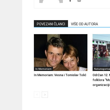
POVEZANI ČLANCI
VIŠE OD AUTORA
In Memoriam
Nekategoris
In Memoriam: Vesna i Tomislav Tolić
Održan 12. 
folklora “M
organizacij