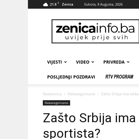
C
21.8
Subota, 8 Augusta, 2026
Zenica
zenicainfo.ba
VIJESTI
VIDEO
PRIVREDA
POSLJEDNJI POZDRAVI
Naslovnica
Nekategorisano
Zašto Srbija ima tolik
Nekategorisano
Zašto Srbija ima 
sportista?