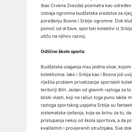
(kao Crvena Zvezda) posmatra kao određen d
izdvaja ogromna budžetska sredstva za njeg
poređenju Bosne i Srbije ogromne. Dok klub
pomoć od države, sportski kolektivi iz Srbije
utiču na njihov razvoj.
Odlične škole sporta
Budžetska ulaganja nisu jedina stvar, kojo
kolektivima. Iako i Srbija kao i Bosna još uv
riješila problem privatizacije sportskih kol
teritoriji BiH. Jedan od glavnih razloga za t
bliski vlasti, koji na račun toga puno lakše 
razloga sportskog uspjeha Srbije su fantasti
sistematska rješenja, koja se brinu za to, d
pristupanja nekoj od škola sportova, a da pr
kvalitetnih i provjerenih stručnjaka. Sve do