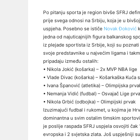
Po pitanju sporta je region bivše SFRJ defin
prije svega odnosi na Srbiju, koja je u bivšoj
uspjeha. Posebno se ističe
Novak Đoković
k
jedna od najuticajnijih figura balkanskog s
iz plejade sportista iz Srbije, koji su pozna
svoje predstavnike u najvećim ligama i takmi
pripadaju između ostalih:
• Nikola Jokić (košarka) – 2x MVP NBA lige
• Vlade Divac (košarka) – Košarkaška Kuća s
• Ivana Španović (atletika) – Olimpijska prva
• Nemanja Vidić (fudbal) – Osvajač Lige prv
• Nikola Grbić (odbojka) – Olimpijski prvak
Izuzimajući fudbal i rukomet, u kojima je Hr
dominantna u svim ostalim timskim sportovi
je poslije raspada SFRJ uspjela osvojiti čak
evropska i 2 svjetska zlata. Još uspješniji s