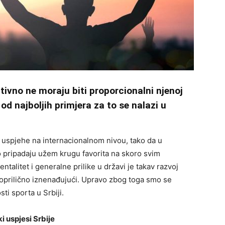
itivno ne moraju biti proporcionalni njenoj
od najboljih primjera za to se nalazi u
e uspjehe na internacionalnom nivou, tako da u
 pripadaju užem krugu favorita na skoro svim
ntalitet i generalne prilike u državi je takav razvoj
oprilično iznenađujući. Upravo zbog toga smo se
sti sporta u Srbiji.
 uspjesi Srbije