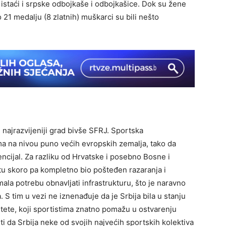
i istaći i srpske odbojkaše i odbojkašice. Dok su žene
21 medalju (8 zlatnih) muškarci su bili nešto
i najrazvijeniji grad bivše SFRJ. Sportska
ma na nivou puno većih evropskih zemalja, tako da
encijal. Za razliku od Hrvatske i posebno Bosne i
atu skoro pa kompletno bio pošteđen razaranja i
imala potrebu obnavljati infrastrukturu, što je naravno
 S tim u vezi ne iznenađuje da je Srbija bila u stanju
citete, koji sportistima znatno pomažu u ostvarenju
ti da Srbija neke od svojih najvećih sportskih kolektiva