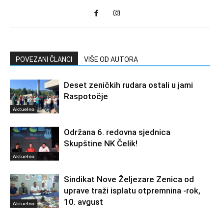
POVEZANI ČLANCI
VIŠE OD AUTORA
Deset zeničkih rudara ostali u jami
Raspotočje
Aktuelno
Održana 6. redovna sjednica
Skupštine NK Čelik!
Aktuelno
Sindikat Nove Željezare Zenica od
uprave traži isplatu otpremnina -rok,
10. avgust
Aktuelno