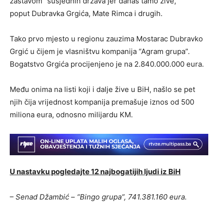
zastavom” susjednih država jer danas tamo žive,
poput Dubravka Grgića, Mate Rimca i drugih.
Tako prvo mjesto u regionu zauzima Mostarac Dubravko
Grgić u čijem je vlasništvu kompanija “Agram grupa”.
Bogatstvo Grgića procijenjeno je na 2.840.000.000 eura.
Među onima na listi koji i dalje žive u BiH, našlo se pet
njih čija vrijednost kompanija premašuje iznos od 500
miliona eura, odnosno milijardu KM.
U nastavku pogledajte 12 najbogatijih ljudi iz BiH
– Senad Džambić – “Bingo grupa”, 741.381.160 eura.