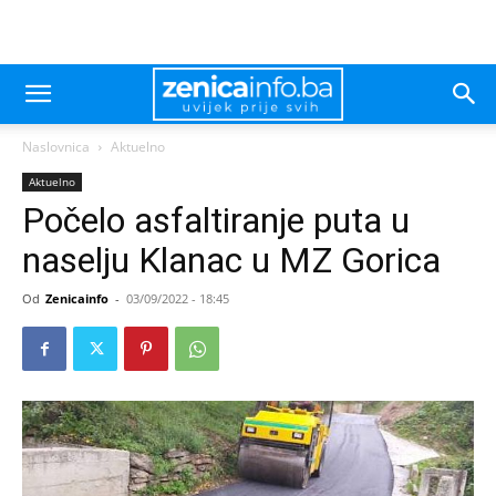
Naslovnica
Aktuelno
Aktuelno
Počelo asfaltiranje puta u
naselju Klanac u MZ Gorica
Od
Zenicainfo
-
03/09/2022 - 18:45