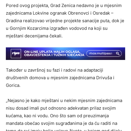
Pored ovog projekta, Grad Zenica nedavno je u mjesnim
zajednicama Lokvine ogranak Obrenovci i Osredak –
Gradina realizovao vrijedne projekte sanacije puta, dok je
u Gornjim Kozarcima izgrađen vodovod na koji su
mještani decenijama čekali.
Također u završnoj su fazi i radovi na adaptaciji
društvenih domova u mjesnim zajednicama Drivuša i
Gorica.
„Nejasno je kako mještani u nekim mjesnim zajednicama
nisu dosad imali put odnosno adekvatan prilaz svojim
kućama, kao ni vodu. Ono što sam od preuzimanja
mandata obećao svojim sugrađanima je da ću raditi na
tome da svi imaju bolje uslove života, u kojem god dijelu