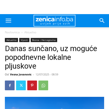
Naslovnica
Aktuelno
Aktuelno
Vijesti
Bosna i Hercegovina
Danas sunčano, uz moguće
popodnevne lokalne
pljuskove
Od
Vesna Jovanovic
-
12/07/2025 - 08:59