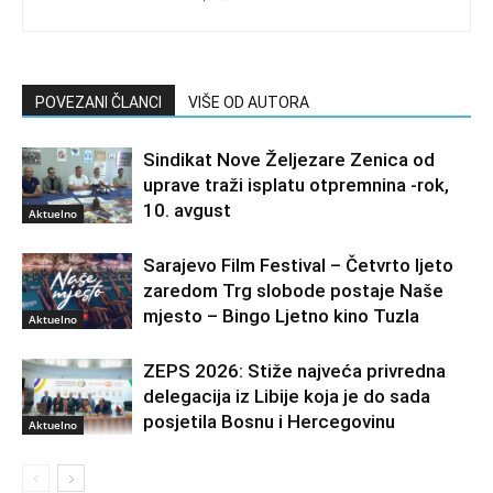
POVEZANI ČLANCI
VIŠE OD AUTORA
Sindikat Nove Željezare Zenica od
uprave traži isplatu otpremnina -rok,
10. avgust
Aktuelno
Sarajevo Film Festival – Četvrto ljeto
zaredom Trg slobode postaje Naše
mjesto – Bingo Ljetno kino Tuzla
Aktuelno
ZEPS 2026: Stiže najveća privredna
delegacija iz Libije koja je do sada
posjetila Bosnu i Hercegovinu
Aktuelno