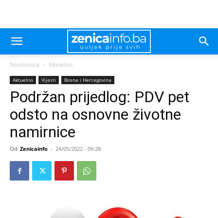
Naslovnica
Aktuelno
Aktuelno
Vijesti
Bosna i Hercegovina
Podržan prijedlog: PDV pet
odsto na osnovne životne
namirnice
Od
Zenicainfo
-
24/05/2022 - 09:28