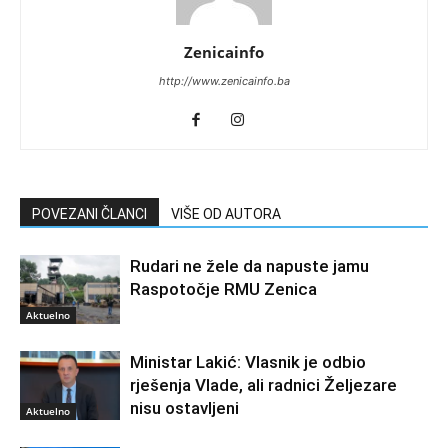
Zenicainfo
http://www.zenicainfo.ba
POVEZANI ČLANCI
VIŠE OD AUTORA
Rudari ne žele da napuste jamu
Raspotočje RMU Zenica
Aktuelno
Ministar Lakić: Vlasnik je odbio
rješenja Vlade, ali radnici Željezare
nisu ostavljeni
Aktuelno