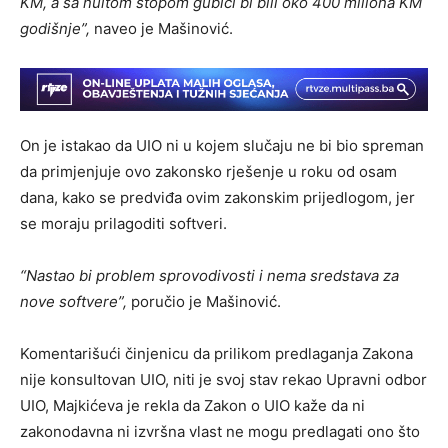
KM, a sa nultom stopom gubici bi bili oko 400 miliona KM
godišnje”,
naveo je Mašinović.
On je istakao da UIO ni u kojem slučaju ne bi bio spreman
da primjenjuje ovo zakonsko rješenje u roku od osam
dana, kako se predviđa ovim zakonskim prijedlogom, jer
se moraju prilagoditi softveri.
“Nastao bi problem sprovodivosti i nema sredstava za
nove softvere”,
poručio je Mašinović.
Komentarišući činjenicu da prilikom predlaganja Zakona
nije konsultovan UIO, niti je svoj stav rekao Upravni odbor
UIO, Majkićeva je rekla da Zakon o UIO kaže da ni
zakonodavna ni izvršna vlast ne mogu predlagati ono što