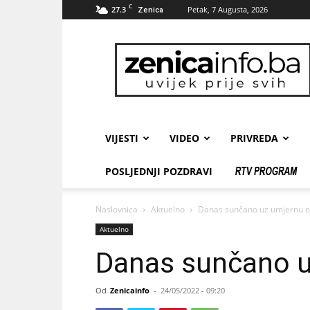
C
27.3
Petak, 7 Augusta, 2026
Zenica
zenicainfo.ba
VIJESTI
VIDEO
PRIVREDA
POSLJEDNJI POZDRAVI
Naslovnica
Aktuelno
Danas sunčano uz umjernu o
Aktuelno
Danas sunčano u
Od
Zenicainfo
-
24/05/2022 - 09:20