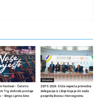
Aktuelno
m Festival – Četvrto
ZEPS 2026: Stiže najveća privredna
om Trg slobode postaje
delegacija iz Libije koja je do sada
 – Bingo Ljetno kino
posjetila Bosnu i Hercegovinu