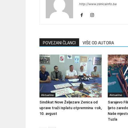
http://www.zenicainfo.ba
POVEZANI ČLANCI
VIŠE OD AUTORA
Aktuelno
Aktuelno
Sindikat Nove Željezare Zenica od
Sarajevo Fil
uprave traži isplatu otpremnina -rok,
ljeto zared
10. avgust
Naše mjesto
Tuzla