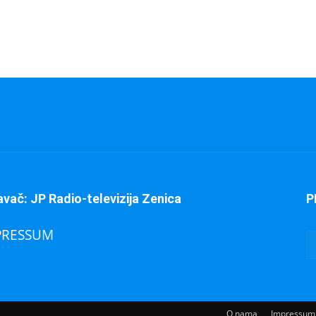
avač: JP Radio-televizija Zenica
P
PRESSUM
O nama
Impressum