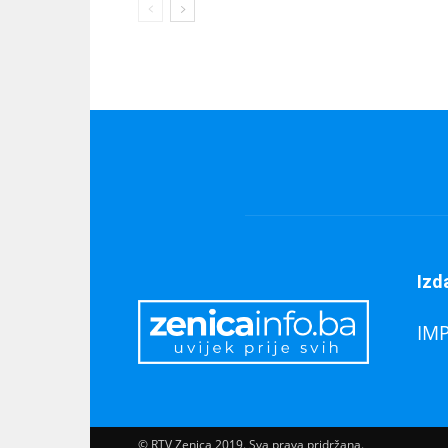
Izd
IM
© RTV Zenica 2019. Sva prava pridržana.