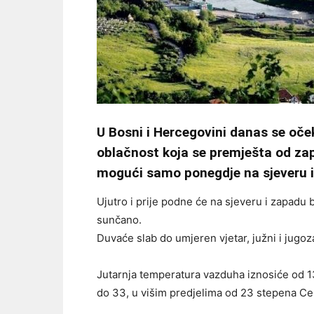
U Bosni i Hercegovini danas se oček
oblačnost koja se premješta od zapa
mogući samo ponegdje na sjeveru i
Ujutro i prije podne će na sjeveru i zapadu 
sunčano.
Duvaće slab do umjeren vjetar, južni i jugoz
Jutarnja temperatura vazduha iznosiće od 1
do 33, u višim predjelima od 23 stepena Ce