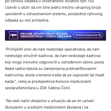
po osnovu odlaska u inostranstvo iščlanilo njih 150.
Uzevši u obzir da oni čine jednu trećinu ukupnog broja
uposlenih u zdravstvenom sistemu, posljedice njihovog
odlaska su već primjetne.
“Primijetili smo da nam nedostaje operativaca, da nam
nedostaje stručnih kadrova, da nam nedostaje kadrova
koji mogu trenutno odgovoriti u određenom obimu posla.
Neka radna mjesta su zamijenjena prekvalifikovanim
kadrovima, dosta vremena treba da se osposobi taj mladi
kadar”,
rekla je predsjednica Komore medicinskih
sestara/tehničara u ZDK Sabina Čolić.
“Na neki način dolazimo u situaciju da se mi ustvari
školujemo u srednjim medicinskim školama i na