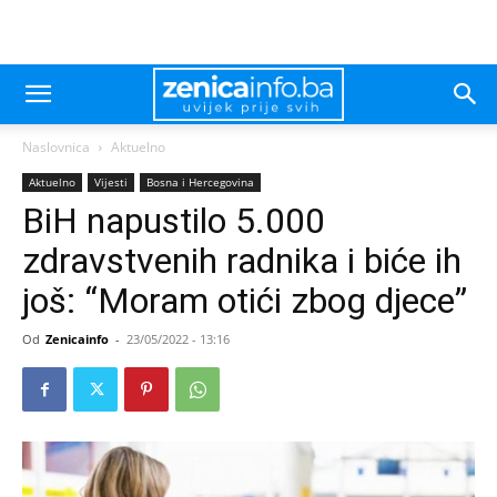
Naslovnica
Aktuelno
Aktuelno
Vijesti
Bosna i Hercegovina
BiH napustilo 5.000
zdravstvenih radnika i biće ih
još: “Moram otići zbog djece”
Od
Zenicainfo
-
23/05/2022 - 13:16