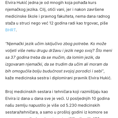
Elvira Hukić jedna je od mnogih koja pohađa kurs
njemačkog jezika. Cilj, otići vani, jer i nakon završene
medicinske škole i pravnog fakulteta, nema dana radnog
staža u struci nego već 12 godina radi kao trgovac, piše
BHRT
.
“Njemački jezik učim isključivo zbog potrebe. Ko može
voljeti više neku drugu državu i jezik nego svoj? Što meni
sa 37 godina treba da se mučim, da lomim jezik, da
izgovaram njemački, da se trudim da učim ali moram da
bih omogućila bolju budućnost svojoj porodici i sebi”
,
kaže medicinska sestra i diplomirani pravnik Elvira Hukić.
Broj medicinskih sestara i tehničara koji razmišljaju kao
Elvira iz dana u dana sve je veći. U posljednjih 10 godina
našu zemlju napustilo je više od 5.230 medicinskih
sestara/tehničara, a samo u prošloj godini iz komore se