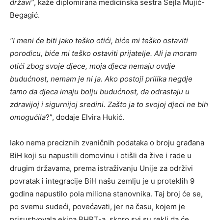
državi”
, kaže diplomirana medicinska sestra Šejla Mujić-
Begagić.
“I meni će biti jako teško otići, biće mi teško ostaviti
porodicu, biće mi teško ostaviti prijatelje. Ali ja moram
otići zbog svoje djece, moja djeca nemaju ovdje
budućnost, nemam je ni ja. Ako postoji prilika negdje
tamo da djeca imaju bolju budućnost, da odrastaju u
zdravijoj i sigurnijoj sredini. Zašto ja to svojoj djeci ne bih
omogućila
?”, dodaje Elvira Hukić.
Iako nema preciznih zvaničnih podataka o broju građana
BiH koji su napustili domovinu i otišli da žive i rade u
drugim državama, prema istraživanju Unije za održivi
povratak i integracije BiH našu zemlju je u proteklih 9
godina napustilo pola miliona stanovnika. Taj broj će se,
po svemu sudeći, povećavati, jer na času, kojem je
prisustvovala ekipa BHRT-a, skoro svi su rekli da će,