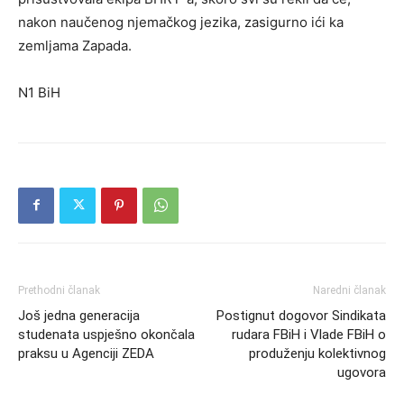
nakon naučenog njemačkog jezika, zasigurno ići ka
zemljama Zapada.
N1 BiH
Prethodni članak
Naredni članak
Još jedna generacija
Postignut dogovor Sindikata
studenata uspješno okončala
rudara FBiH i Vlade FBiH o
praksu u Agenciji ZEDA
produženju kolektivnog
ugovora