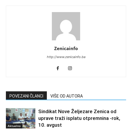
Zenicainfo
http://www.zenicainfo.ba
POVEZANI ČLANCI
VIŠE OD AUTORA
Sindikat Nove Željezare Zenica od
uprave traži isplatu otpremnina -rok,
10. avgust
Aktuelno