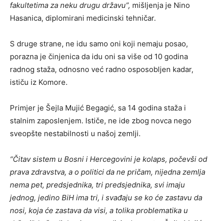
fakultetima za neku drugu državu”,
mišljenja je Nino
Hasanica, diplomirani medicinski tehničar.
S druge strane, ne idu samo oni koji nemaju posao,
porazna je činjenica da idu oni sa više od 10 godina
radnog staža, odnosno već radno osposobljen kadar,
ističu iz Komore.
Primjer je Šejla Mujić Begagić, sa 14 godina staža i
stalnim zaposlenjem. Ističe, ne ide zbog novca nego
sveopšte nestabilnosti u našoj zemlji.
“Čitav sistem u Bosni i Hercegovini je kolaps, počevši od
prava zdravstva, a o politici da ne pričam, nijedna zemlja
nema pet, predsjednika, tri predsjednika, svi imaju
jednog, jedino BiH ima tri, i svađaju se ko će zastavu da
nosi, koja će zastava da visi, a tolika problematika u