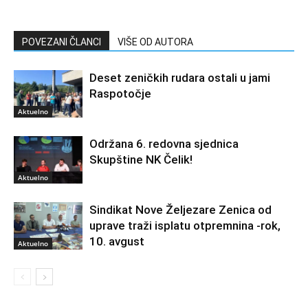
POVEZANI ČLANCI
VIŠE OD AUTORA
Deset zeničkih rudara ostali u jami
Raspotočje
Aktuelno
Održana 6. redovna sjednica
Skupštine NK Čelik!
Aktuelno
Sindikat Nove Željezare Zenica od
uprave traži isplatu otpremnina -rok,
10. avgust
Aktuelno