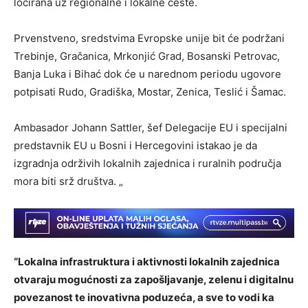
locirana uz regionalne i lokalne ceste.
Prvenstveno, sredstvima Evropske unije bit će podržani
Trebinje, Gračanica, Mrkonjić Grad, Bosanski Petrovac,
Banja Luka i Bihać dok će u narednom periodu ugovore
potpisati Rudo, Gradiška, Mostar, Zenica, Teslić i Šamac.
Ambasador Johann Sattler, šef Delegacije EU i specijalni
predstavnik EU u Bosni i Hercegovini istakao je da
izgradnja održivih lokalnih zajednica i ruralnih područja
mora biti srž društva. „
“Lokalna infrastruktura i aktivnosti lokalnih zajednica
otvaraju mogućnosti za zapošljavanje, zelenu i digitalnu
povezanost te inovativna poduzeća, a sve to vodi ka