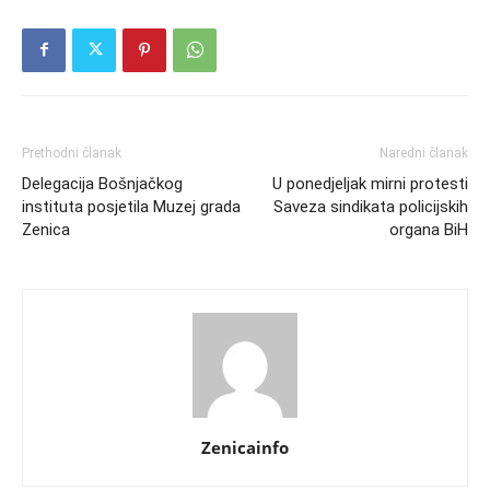
Prethodni članak
Naredni članak
Delegacija Bošnjačkog
U ponedjeljak mirni protesti
instituta posjetila Muzej grada
Saveza sindikata policijskih
Zenica
organa BiH
Zenicainfo