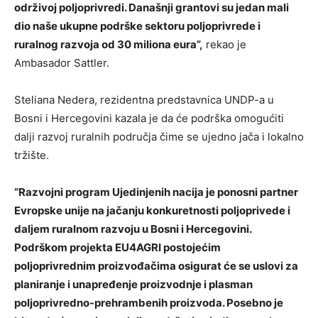
održivoj poljoprivredi. Današnji grantovi su jedan mali
dio naše ukupne podrške sektoru poljoprivrede i
ruralnog razvoja od 30 miliona eura”,
rekao je
Ambasador Sattler.
Steliana Nedera, rezidentna predstavnica UNDP-a u
Bosni i Hercegovini kazala je da će podrška omogućiti
dalji razvoj ruralnih područja čime se ujedno jača i lokalno
tržište.
“Razvojni program Ujedinjenih nacija je ponosni partner
Evropske unije na jačanju konkuretnosti poljoprivede i
daljem ruralnom razvoju u Bosni i Hercegovini.
Podrškom projekta EU4AGRI postojećim
poljoprivrednim proizvođačima osigurat će se uslovi za
planiranje i unapređenje proizvodnje i plasman
poljoprivredno-prehrambenih proizvoda. Posebno je