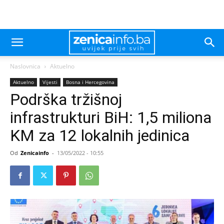
Naslovnica
Aktuelno
Aktuelno
Vijesti
Bosna i Hercegovina
Podrška tržišnoj
infrastrukturi BiH: 1,5 miliona
KM za 12 lokalnih jedinica
Od
Zenicainfo
-
13/05/2022 - 10:55