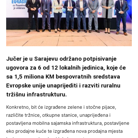
Jučer je u Sarajevu održano potpisivanje
ugovora za 6 od 12 lokalnih jedinica, koje će
sa 1,5 miliona KM bespovratnih sredstava
Evropske unije unaprijediti i razviti ruralnu
tržišnu infrastrukturu.
Konkretno, bit će izgrađene zelene i stočne pijace,
različite tržnice, otkupne stanice, unaprijeđena i
postavljena mobilna sajamska infrastruktura, postavljene
eko prodajne kuće te izgrađena nova prodajna mjesta