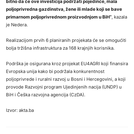
bitno da će ove investicija podržati pojedince, mala
poljoprivredna gazdinstva, žene ili mlade koji se bave
primarnom poljoprivrednom proizvodnjom u BiH”
, kazala
je Nedera.
Realizacijom prvih 6 planiranih projekata će se omogućiti
bolja tržišna infrastruktura za 168 krajnjih korisnika.
Podrška je osigurana kroz projekat EU4AGRI koji finansira
Evropska unija kako bi podržala konkurentnost
poljoprivrede i ruralni razvoj u Bosni i Hercegovini, a koji
provode Razvojni program Ujedinjenih nacija (UNDP) u
BiH i Češka razvojna agencija (CzDA).
Izvor: akta.ba