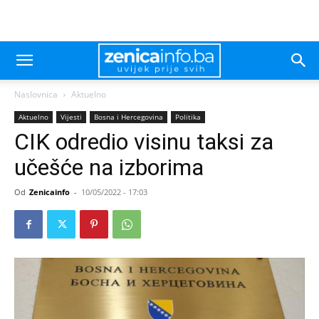
Naslovnica
Aktuelno
Aktuelno
Vijesti
Bosna i Hercegovina
Politika
CIK odredio visinu taksi za
učešće na izborima
Od
Zenicainfo
-
10/05/2022 - 17:03