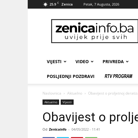
C
25.9
Petak, 7 Augusta, 2026
Zenica
zenicainfo.ba
VIJESTI
VIDEO
PRIVREDA
POSLJEDNJI POZDRAVI
Naslovnica
Aktuelno
Obavijest o proljetnoj deratiza
Aktuelno
Vijesti
Obavijest o prolje
Od
Zenicainfo
-
04/05/2022 - 11:41