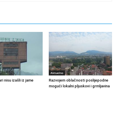
Aktuelno
ri nisu izašli iz jame
Razvojem oblačnosti poslijepodne
mogući lokalni pljuskovi i grmljavina