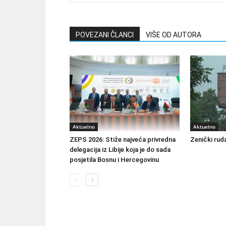
POVEZANI ČLANCI
VIŠE OD AUTORA
Aktuelno
Aktuelno
ZEPS 2026: Stiže najveća privredna
Zenički ruda
delegacija iz Libije koja je do sada
posjetila Bosnu i Hercegovinu