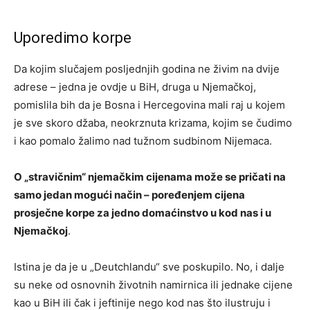
Uporedimo korpe
Da kojim slučajem posljednjih godina ne živim na dvije
adrese – jedna je ovdje u BiH, druga u Njemačkoj,
pomislila bih da je Bosna i Hercegovina mali raj u kojem
je sve skoro džaba, neokrznuta krizama, kojim se čudimo
i kao pomalo žalimo nad tužnom sudbinom Nijemaca.
O „stravičnim“ njemačkim cijenama može se pričati na
samo jedan mogući način – poređenjem cijena
prosječne korpe za jedno domaćinstvo u kod nas i u
Njemačkoj
.
Istina je da je u „Deutchlandu“ sve poskupilo. No, i dalje
su neke od osnovnih životnih namirnica ili jednake cijene
kao u BiH ili čak i jeftinije nego kod nas što ilustruju i