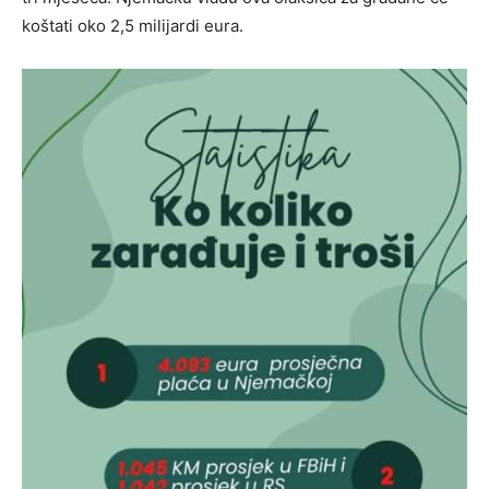
koštati oko 2,5 milijardi eura.