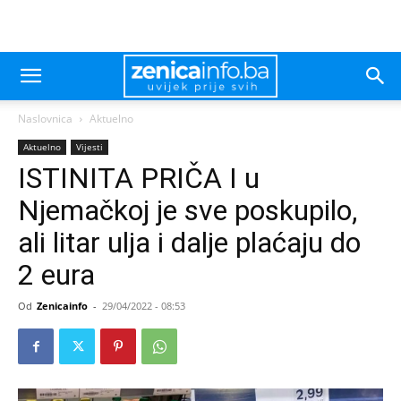
Naslovnica
Aktuelno
Aktuelno
Vijesti
ISTINITA PRIČA I u
Njemačkoj je sve poskupilo,
ali litar ulja i dalje plaćaju do
2 eura
Od
Zenicainfo
-
29/04/2022 - 08:53