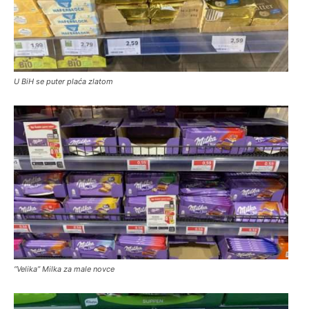
U BiH se puter plaća zlatom
“Velika” Milka za male novce