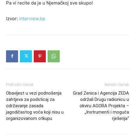
Pa vi recite da je u Njemačkoj sve skupo!
Izvor:
interview.ba
Prethodni članak
Naredni članak
Obavijest u vezi podnošenja
Grad Zenica i Agencija ZEDA
zahtjeva za podsticaj za
održali Drugu radionicu u
održavanje zasada
okviru AGORA Projekta –
jagodičastog voća koji nisu u
„Instrumenti i moguća
organizovanom otkupu
rješenja“