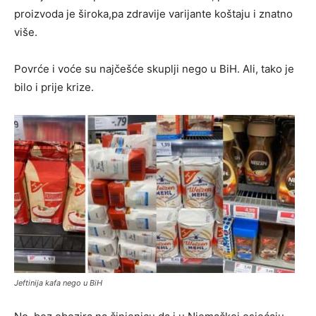
proizvoda je široka,pa zdravije varijante koštaju i znatno
više.
Povrće i voće su najčešće skuplji nego u BiH. Ali, tako je
bilo i prije krize.
Jeftinija kafa nego u BiH