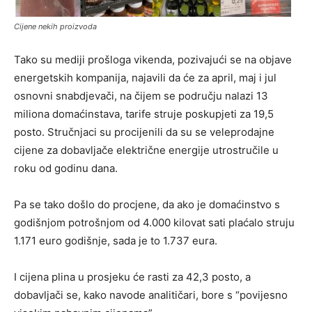
Cijene nekih proizvoda
Tako su mediji prošloga vikenda, pozivajući se na objave
energetskih kompanija, najavili da će za april, maj i jul
osnovni snabdjevači, na čijem se području nalazi 13
miliona domaćinstava, tarife struje poskupjeti za 19,5
posto. Stručnjaci su procijenili da su se veleprodajne
cijene za dobavljače električne energije utrostručile u
roku od godinu dana.
Pa se tako došlo do procjene, da ako je domaćinstvo s
godišnjom potrošnjom od 4.000 kilovat sati plaćalo struju
1.171 euro godišnje, sada je to 1.737 eura.
I cijena plina u prosjeku će rasti za 42,3 posto, a
dobavljači se, kako navode analitičari, bore s “povijesno