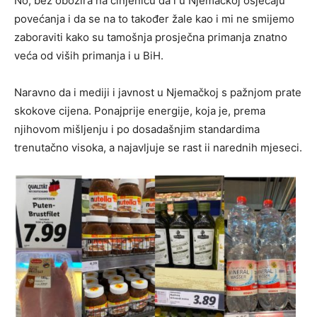
No, bez obozira na činjenicu da i u Njemačkoj osjećaju
povećanja i da se na to također žale kao i mi ne smijemo
zaboraviti kako su tamošnja prosječna primanja znatno
veća od viših primanja i u BiH.
Naravno da i mediji i javnost u Njemačkoj s pažnjom prate
skokove cijena. Ponajprije energije, koja je, prema
njihovom mišljenju i po dosadašnjim standardima
trenutačno visoka, a najavljuje se rast ii narednih mjeseci.