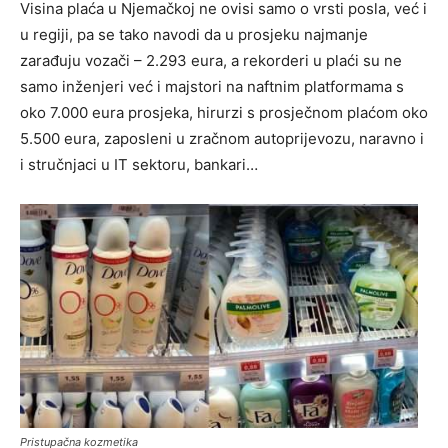
Visina plaća u Njemačkoj ne ovisi samo o vrsti posla, već i
u regiji, pa se tako navodi da u prosjeku najmanje
zarađuju vozači – 2.293 eura, a rekorderi u plaći su ne
samo inženjeri već i majstori na naftnim platformama s
oko 7.000 eura prosjeka, hirurzi s prosječnom plaćom oko
5.500 eura, zaposleni u zračnom autoprijevozu, naravno i
i stručnjaci u IT sektoru, bankari…
Pristupačna kozmetika