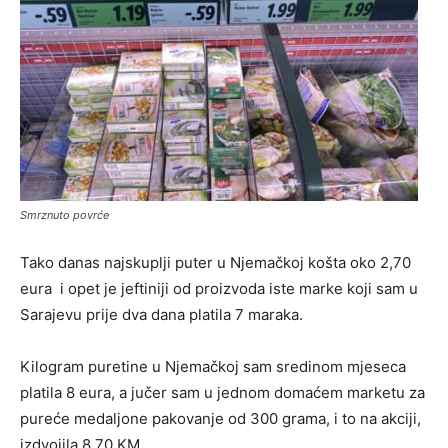
Smrznuto povrće
Tako danas najskuplji puter u Njemačkoj košta oko 2,70
eura i opet je jeftiniji od proizvoda iste marke koji sam u
Sarajevu prije dva dana platila 7 maraka.
Kilogram puretine u Njemačkoj sam sredinom mjeseca
platila 8 eura, a jučer sam u jednom domaćem marketu za
pureće medaljone pakovanje od 300 grama, i to na akciji,
izdvojila 8,70 KM.