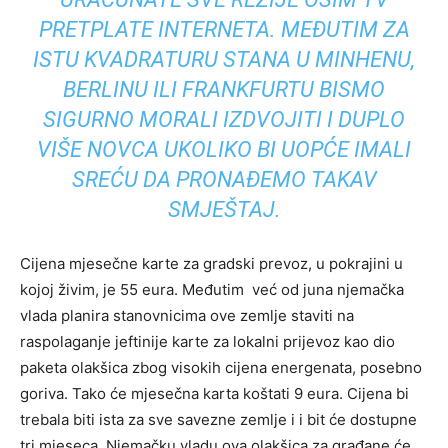
PRETPLATE INTERNETA. MEĐUTIM ZA
ISTU KVADRATURU STANA U MINHENU,
BERLINU ILI FRANKFURTU BISMO
SIGURNO MORALI IZDVOJITI I DUPLO
VIŠE NOVCA UKOLIKO BI UOPĆE IMALI
SREĆU DA PRONAĐEMO TAKAV
SMJEŠTAJ.
Cijena mjesečne karte za gradski prevoz, u pokrajini u
kojoj živim, je 55 eura. Međutim već od juna njemačka
vlada planira stanovnicima ove zemlje staviti na
raspolaganje jeftinije karte za lokalni prijevoz kao dio
paketa olakšica zbog visokih cijena energenata, posebno
goriva. Tako će mjesečna karta koštati 9 eura. Cijena bi
trebala biti ista za sve savezne zemlje i i bit će dostupne
tri mjeseca. Njemačku vladu ova olakšica za građane će