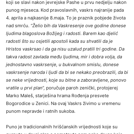
koji se slavi nakon jevrejske Pashe u prvu nedjelju nakon
punog mjeseca. Kod pravoslavnih, vaskrs najranije pada
4. aprila a najkasnije 8.maja. To je praznik pobjede života
nad smrću.
“Želio bih da Vaskresenje ove godine donese
ljudima blagoslova Božijeg i radosti. Barem kao djelić
radosti što su osjetili apostoli kada su shvatili da je
Hristos vaskrsao i da ga nisu uzalud pratili tri godine. Da
takva radost zavlada među ljudima, mir i dobra volja, da
jednostavno vaskrsenje, u bukvalnom smislu, donese
vaskrsenje naroda i ljudi da bi se nekako preobrazili, da bi
se neke vrijednosti, koje su bitne a zaboravljene, ponovo
vratile u prvi plan“,
poručuje paroh zenički, protojerej
Marko Maleš, starješina hrama Rođenja presvete
Bogorodice u Zenici. Na ovaj Vaskrs živimo u vremenu
punom nepravde i ratnih sukoba.
Puno je tradicionalnih hrišćanskih vrijednosti koje su