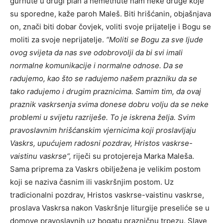
gurnute u drugi plan a nemetnute nam neke druge koje
su sporedne, kaže paroh Maleš. Biti hrišćanin, objašnjava
on, znači biti dobar čovjek, voliti svoje prijatelje i Bogu se
moliti za svoje neprijatelje.
“Moliti se Bogu za sve ljude
ovog svijeta da nas sve odobrovolji da bi svi imali
normalne komunikacije i normalne odnose. Da se
radujemo, kao što se radujemo našem prazniku da se
tako radujemo i drugim praznicima. Samim tim, da ovaj
praznik vaskrsenja svima donese dobru volju da se neke
problemi u svijetu razriješe. To je iskrena želja. Svim
pravoslavnim hrišćanskim vjernicima koji proslavljaju
Vaskrs, upućujem radosni pozdrav, Hristos vaskrse-
vaistinu vaskrse“,
riječi su protojereja Marka Maleša.
Sama priprema za Vaskrs obilježena je velikim postom
koji se naziva časnim ili vaskršnjim postom. Uz
tradicionalni pozdrav, Hristos vaskrse-vaistinu vaskrse,
proslava Vaskrsa nakon Vaskršnje liturgije preseliće se u
domove pravoslavnih uz bogatu prazničnu trpezu. Slave