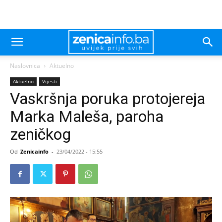
Naslovnica
Aktuelno
Aktuelno
Vijesti
Vaskršnja poruka protojereja
Marka Maleša, paroha
zeničkog
Od
Zenicainfo
-
23/04/2022 - 15:55