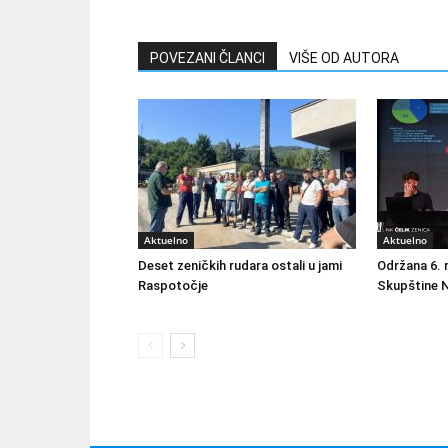
POVEZANI ČLANCI
VIŠE OD AUTORA
Aktuelno
Aktuelno
Deset zeničkih rudara ostali u jami
Održana 6. 
Raspotočje
Skupštine N