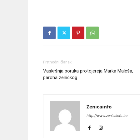
Prethodni članak
Vaskršnja poruka protojereja Marka Maleša,
paroha zeničkog
Zenicainfo
http://www.zenicainfo.ba