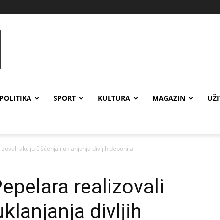
POLITIKA
SPORT
KULTURA
MAGAZIN
UŽ
ovali akciju čišćenja i uklanjanja divljih deponija
epelara realizovali
uklanjanja divljih