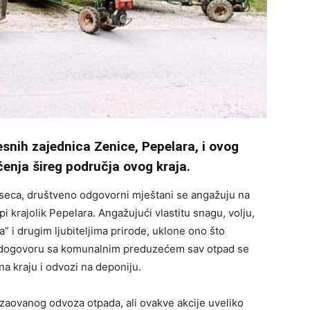
esnih zajednica Zenice, Pepelara, i ovog
ćenja šireg područja ovog kraja.
seca, društveno odgovorni mještani se angažuju na
pi krajolik Pepelara. Angažujući vlastitu snagu, volju,
” i drugim ljubiteljima prirode, uklone ono što
 u dogovoru sa komunalnim preduzećem sav otpad se
a kraju i odvozi na deponiju.
izaovanog odvoza otpada, ali ovakve akcije uveliko