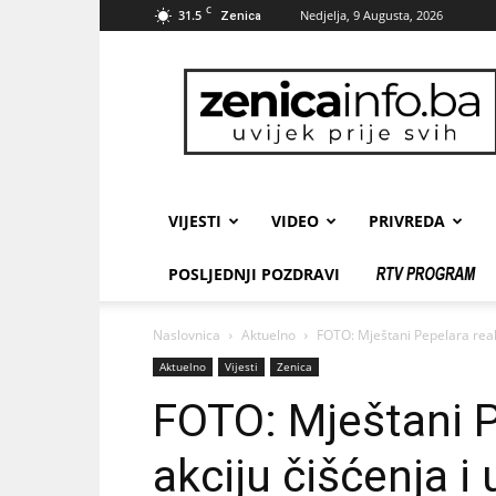
C
31.5
Nedjelja, 9 Augusta, 2026
Zenica
zenicainfo.ba
VIJESTI
VIDEO
PRIVREDA
POSLJEDNJI POZDRAVI
Naslovnica
Aktuelno
FOTO: Mještani Pepelara realiz
Aktuelno
Vijesti
Zenica
FOTO: Mještani P
akciju čišćenja i 