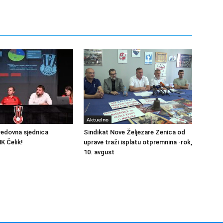
Aktuelno
redovna sjednica
Sindikat Nove Željezare Zenica od
K Čelik!
uprave traži isplatu otpremnina -rok,
10. avgust