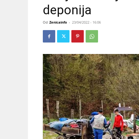
deponija
Od
Zenicainfo
-
23/04/2022 - 16:06