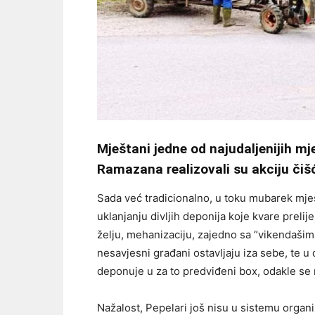
Mještani jedne od najudaljenijih mj
Ramazana realizovali su akciju čiš
Sada već tradicionalno, u toku mubarek mje
uklanjanju divljih deponija koje kvare prelije
želju, mehanizaciju, zajedno sa “vikendašima
nesavjesni građani ostavljaju iza sebe, te
deponuje u za to predviđeni box, odakle se n
Nažalost, Pepelari još nisu u sistemu organ