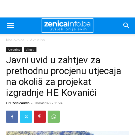
Naslovnica
Aktuelno
Aktuelno
Vijesti
Javni uvid u zahtjev za
prethodnu procjenu utjecaja
na okoliš za projekat
izgradnje HE Kovanići
Od
Zenicainfo
-
20/04/2022 - 11:24