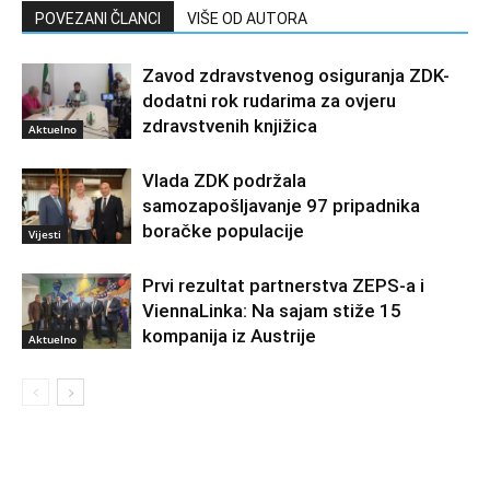
POVEZANI ČLANCI
VIŠE OD AUTORA
Zavod zdravstvenog osiguranja ZDK-
dodatni rok rudarima za ovjeru
zdravstvenih knjižica
Aktuelno
Vlada ZDK podržala
samozapošljavanje 97 pripadnika
boračke populacije
Vijesti
Prvi rezultat partnerstva ZEPS-a i
ViennaLinka: Na sajam stiže 15
kompanija iz Austrije
Aktuelno