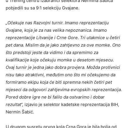
u Trening centru izabranici selektora Nermina Šabića
pobjedili su sa 9:1 selekciju Gvajane.
„Očekuje nas Razvojni turnir. Imamo reprezentaciju
Gvajane, koja je za nas velika nepoznanica. Imamo
reprezentacije Litvanije i Crne Gore. Tri utakmice u četiri
pet dana. Mislim da je jako zahtjevno za ove momke. Ono
što predstoji jeste da vidimo i da spremimo za
kvalifikacije koje očekuju momke u desetom mjesecu.
Ovaj turnir je jedna jako dobra provjera. Možda protivnici
nisu tako atraktivni, međutim ono što mi očekujemo da
formiramo ekipu koja će biti spremna nekih četiri pet
mjeseci da odgovori zahtjevima evropskih reprezentacija.
Pored dobre igre ne bi falilo da ostvarimo i dobar
rezultat“,
izjavio je selektor kadetske reprezentacija BIH,
Nermin Šabić.
U drugom susretu prvog kola Crna Gora je bila bolja od