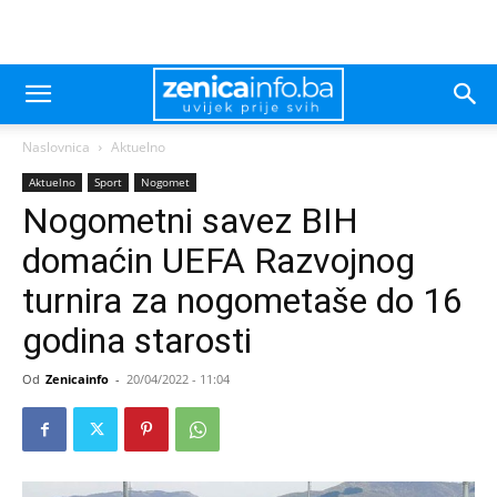
Naslovnica
Aktuelno
Aktuelno
Sport
Nogomet
Nogometni savez BIH
domaćin UEFA Razvojnog
turnira za nogometaše do 16
godina starosti
Od
Zenicainfo
-
20/04/2022 - 11:04