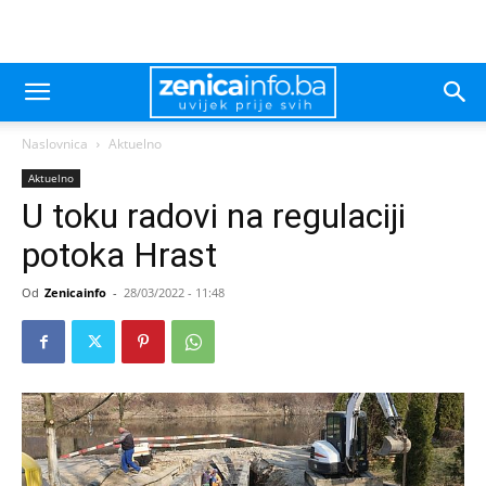
Naslovnica
Aktuelno
Aktuelno
U toku radovi na regulaciji
potoka Hrast
Od
Zenicainfo
-
28/03/2022 - 11:48