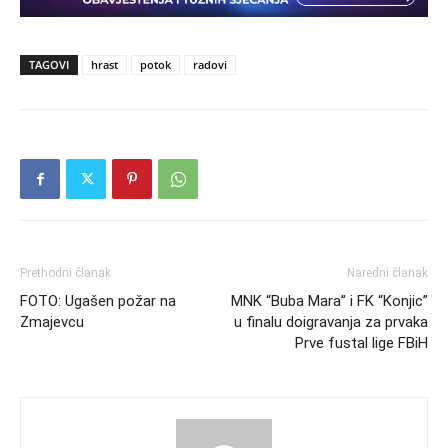
TAGOVI
hrast
potok
radovi
Prethodni članak
Naredni članak
FOTO: Ugašen požar na
MNK “Buba Mara” i FK “Konjic”
Zmajevcu
u finalu doigravanja za prvaka
Prve fustal lige FBiH