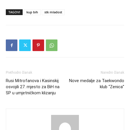
TAGOVI
kup bih
stk mladost
Prethodni članak
Naredni članak
Rusi Mitrofanova i Kasinskij
Nove medalje za Taekwondo
osvojili 27. mjesto za BiH na
klub “Zenica”
SP u umjetničkom klizanju