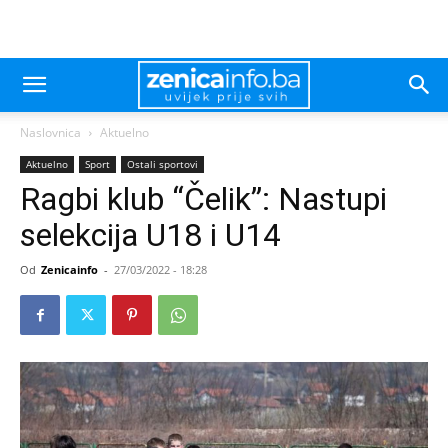
Naslovnica
Aktuelno
Aktuelno
Sport
Ostali sportovi
Ragbi klub “Čelik”: Nastupi
selekcija U18 i U14
Od
Zenicainfo
-
27/03/2022 - 18:28