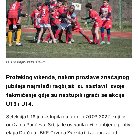
FOTO: Ragbi klub "Čelik"
Proteklog vikenda, nakon proslave značajnog
jubileja najmlađi ragbijaši su nastavili svoje
takmičenje gdje su nastupili igrači selekcija
U18 i U14.
Selekcija U18 je nastupila na turniru 26.03.2022. koji je
održan u Pančevu, Srbija te ostvarila dvije pobjede protiv
ekipa Dorčola i BKR Crvena Zvezda i dva poraza od