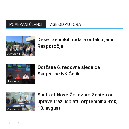
POVEZANI ČLANCI
VIŠE OD AUTORA
Deset zeničkih rudara ostali u jami
Raspotočje
Aktuelno
Održana 6. redovna sjednica
Skupštine NK Čelik!
Aktuelno
Sindikat Nove Željezare Zenica od
uprave traži isplatu otpremnina -rok,
10. avgust
Aktuelno