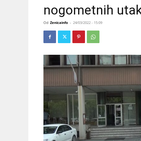
nogometnih utak
Od
Zenicainfo
-
24/03/2022 - 15:09