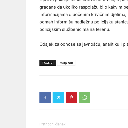
građane da ukoliko raspolažu bilo kakvim b
informacijama o uočenim krivičnim djelima,
odmah informišu nadležnu policijsku stanicu
policijskim službenicima na terenu.
Odsjek za odnose sa javnošću, analitiku i pl
TAGOVI
mup zdk
Prethodni članak