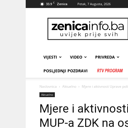
C
33.9
Petak, 7 Augusta, 2026
Zenica
zenicainfo.ba
VIJESTI
VIDEO
PRIVREDA
POSLJEDNJI POZDRAVI
Naslovnica
Aktuelno
Mjere i aktivnosti Uprave po
Aktuelno
Mjere i aktivnost
MUP-a ZDK na os