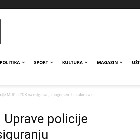
POLITIKA
SPORT
KULTURA
MAGAZIN
UŽ
licije MUP-a ZDK na osiguranju nogometnih utakmica u...
i Uprave policije
iguranju