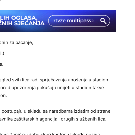
dnih za bacanje,
.) i
a.
regled svih lica radi sprječavanja unošenja u stadion
ored upozorenja pokušaju unijeti u stadion takve
ion.
 postupaju u skladu sa naredbama izdatim od strane
vnika zaštitarskih agencija i drugih službenih lica.
oslova Zeničko-dobojskog kantona takođe poziva