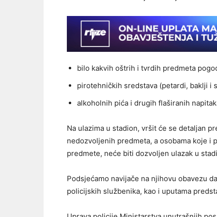
bilo kakvih oštrih i tvrdih predmeta pogo
pirotehničkih sredstava (petardi, baklji i sl
alkoholnih pića i drugih flaširanih napitak
Na ulazima u stadion, vršit će se detaljan p
nedozvoljenih predmeta, a osobama koje i p
predmete, neće biti dozvoljen ulazak u stad
Podsjećamo navijače na njihovu obavezu da
policijskih službenika, kao i uputama predsta
Uprava policije Ministarstva unutrašnjih p