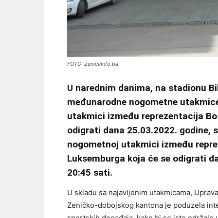
FOTO: Zenicainfo.ba
U narednim danima, na stadionu Bili
međunarodne nogometne utakmice, t
utakmici između reprezentacija Bos
odigrati dana 25.03.2022. godine, s
nogometnoj utakmici između reprez
Luksemburga koja će se odigrati d
20:45 sati.
U skladu sa najavljenim utakmicama, Uprava p
Zeničko-dobojskog kantona je poduzela inte
sportskih događaja, kako bi se iste održale 