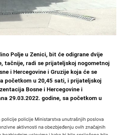
no Polje u Zenici, bit će odigrane dvije
ačnije, radi se prijateljskoj nogometnoj
ne i Hercegovine i Gruzije koja će se
a početkom u 20,45 sati, i prijateljskoj
entacija Bosne i Hercegovine i
ana 29.03.2022. godine, sa početkom u
olicije policije Ministarstva unutrašnjih poslova
nzivne aktivnosti na obezbjeđenju ovih značajnih
u bezbjednim uslovima i kako bi bilo spriječeno bilo