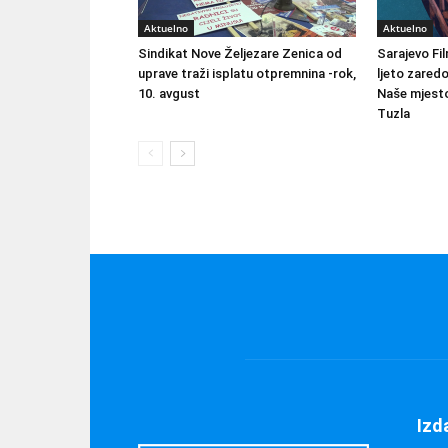
Aktuelno
Aktuelno
Sindikat Nove Željezare Zenica od
Sarajevo Fil
uprave traži isplatu otpremnina -rok,
ljeto zared
10. avgust
Naše mjesto
Tuzla
Izd