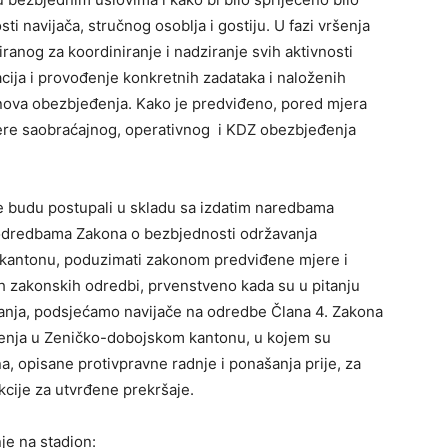
i navijača, stručnog osoblja i gostiju. U fazi vršenja
ranog za koordiniranje i nadziranje svih aktivnosti
acija i provođenje konkretnih zadataka i naloženih
anova obezbjeđenja. Kako je predviđeno, pored mjera
jere saobraćajnog, operativnog i KDZ obezbjeđenja
 ne budu postupali u skladu sa izdatim naredbama
a odredbama Zakona o bezbjednosti održavanja
 kantonu, poduzimati zakonom predviđene mjere i
h zakonskih odredbi, prvenstveno kada su u pitanju
anja, podsjećamo navijače na odredbe Člana 4. Zakona
čenja u Zeničko-dobojskom kantonu, u kojem su
a, opisane protivpravne radnje i ponašanja prije, za
kcije za utvrđene prekršaje.
e na stadion: