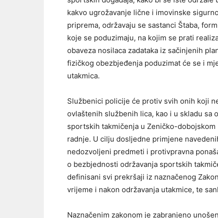
kakvo ugrožavanje lične i imovinske sigurnost
priprema, održavaju se sastanci Štaba, formi
koje se poduzimaju, na kojim se prati realiz
obaveza nosilaca zadataka iz sačinjenih pl
fizičkog obezbjeđenja poduzimat će se i m
utakmica.
Službenici policije će protiv svih onih koji
ovlaštenih službenih lica, kao i u skladu s
sportskih takmičenja u Zeničko-dobojskom
radnje. U cilju dosljedne primjene navedeni
nedozvoljeni predmeti i protivpravna ponaš
o bezbjednosti održavanja sportskih takmi
definisani svi prekršaji iz naznačenog Zakon
vrijeme i nakon održavanja utakmice, te san
Naznačenim zakonom je zabranjeno unošenj