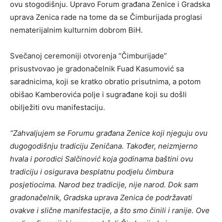
ovu stogodišnju. Upravo Forum građana Zenice i Gradska
uprava Zenica rade na tome da se Čimburijada proglasi
nematerijalnim kulturnim dobrom BiH.
Svečanoj ceremoniji otvorenja “Čimburijade”
prisustvovao je gradonačelnik Fuad Kasumović sa
saradnicima, koji se kratko obratio prisutnima, a potom
obišao Kamberovića polje i sugrađane koji su došli
obilježiti ovu manifestaciju.
“Zahvaljujem se Forumu građana Zenice koji njeguju ovu
dugogodišnju tradiciju Zeničana. Također, neizmjerno
hvala i porodici Salčinović koja godinama baštini ovu
tradiciju i osigurava besplatnu podjelu čimbura
posjetiocima. Narod bez tradicije, nije narod. Dok sam
gradonačelnik, Gradska uprava Zenica će podržavati
ovakve i slične manifestacije, a što smo činili i ranije. Ove