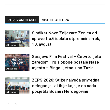
POVEZANI ČLANCI
VIŠE OD AUTORA
Sindikat Nove Željezare Zenica od
uprave traži isplatu otpremnina -rok,
10. avgust
Aktuelno
Sarajevo Film Festival – Četvrto ljeto
zaredom Trg slobode postaje Naše
mjesto – Bingo Ljetno kino Tuzla
Aktuelno
ZEPS 2026: Stiže najveća privredna
delegacija iz Libije koja je do sada
posjetila Bosnu i Hercegovinu
Aktuelno