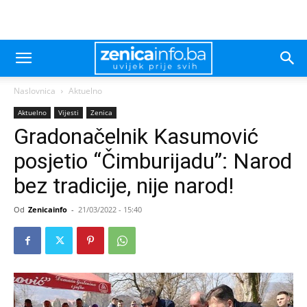
Naslovnica
Aktuelno
Aktuelno
Vijesti
Zenica
Gradonačelnik Kasumović
posjetio “Čimburijadu”: Narod
bez tradicije, nije narod!
Od
Zenicainfo
-
21/03/2022 - 15:40