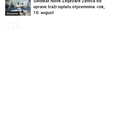
Sindikat Nove Željezare Zenica od
uprave traži isplatu otpremnina -rok,
10. avgust
Aktuelno