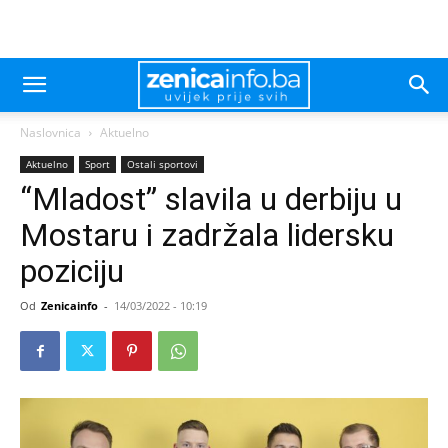
Naslovnica
Aktuelno
Aktuelno
Sport
Ostali sportovi
“Mladost” slavila u derbiju u
Mostaru i zadržala lidersku
poziciju
Od
Zenicainfo
-
14/03/2022 - 10:19