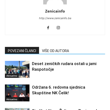
Zenicainfo
http://www.zenicainfo.ba
POVEZANI ČLANCI
VIŠE OD AUTORA
Deset zeničkih rudara ostali u jami
Raspotočje
Aktuelno
Održana 6. redovna sjednica
Skupštine NK Čelik!
Aktuelno