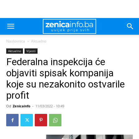
Naslovnica
Aktuelno
Aktuelno
Vijesti
Federalna inspekcija će
objaviti spisak kompanija
koje su nezakonito ostvarile
profit
Od
Zenicainfo
-
11/03/2022 - 10:49