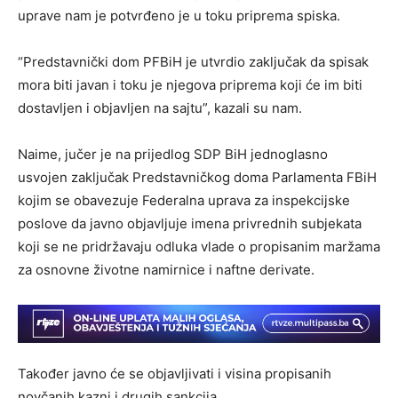
uprave nam je potvrđeno je u toku priprema spiska.
“Predstavnički dom PFBiH je utvrdio zaključak da spisak
mora biti javan i toku je njegova priprema koji će im biti
dostavljen i objavljen na sajtu”, kazali su nam.
Naime, jučer je na prijedlog SDP BiH jednoglasno
usvojen zaključak Predstavničkog doma Parlamenta FBiH
kojim se obavezuje Federalna uprava za inspekcijske
poslove da javno objavljuje imena privrednih subjekata
koji se ne pridržavaju odluka vlade o propisanim maržama
za osnovne životne namirnice i naftne derivate.
Također javno će se objavljivati i visina propisanih
novčanih kazni i drugih sankcija.