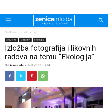
Naslovnica
Aktuelno
Aktuelno
Magazin
Ekologija
Izložba fotografija i likovnih
radova na temu “Ekologija”
Od
Zenicainfo
-
07/03/2022 - 14:04