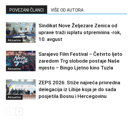
POVEZANI ČLANCI
VIŠE OD AUTORA
Sindikat Nove Željezare Zenica od
uprave traži isplatu otpremnina -rok,
10. avgust
Aktuelno
Sarajevo Film Festival – Četvrto ljeto
zaredom Trg slobode postaje Naše
mjesto – Bingo Ljetno kino Tuzla
Aktuelno
ZEPS 2026: Stiže najveća privredna
delegacija iz Libije koja je do sada
posjetila Bosnu i Hercegovinu
Aktuelno