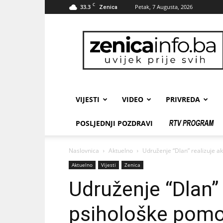
C
33.3
Petak, 7 Augusta, 2026
Zenica
zenicainfo.ba
VIJESTI
VIDEO
PRIVREDA
POSLJEDNJI POZDRAVI
Naslovnica
Aktuelno
Udruženje “Dlan” realizuje a
Aktuelno
Vijesti
Zenica
Udruženje “Dlan” 
psihološke pomo