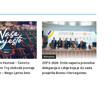
Aktuelno
m Festival – Četvrto
ZEPS 2026: Stiže najveća privredna
om Trg slobode postaje
delegacija iz Libije koja je do sada
 – Bingo Ljetno kino
posjetila Bosnu i Hercegovinu