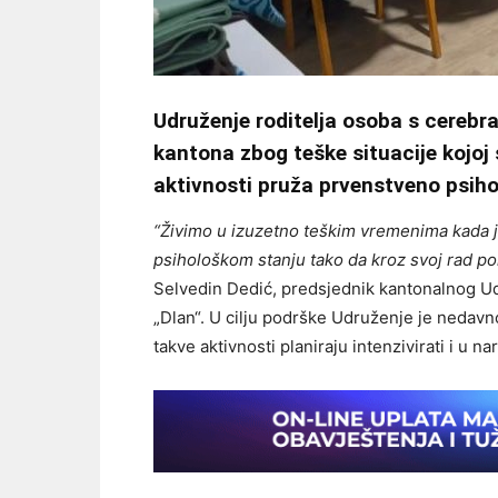
Udruženje roditelja osoba s cereb
kantona zbog teške situacije kojoj
aktivnosti pruža prvenstveno psih
“Živimo u izuzetno teškim vremenima kada je
psihološkom stanju tako da kroz svoj rad p
Selvedin Dedić, predsjednik kantonalnog Ud
„Dlan“. U cilju podrške Udruženje je nedavn
takve aktivnosti planiraju intenzivirati i u n