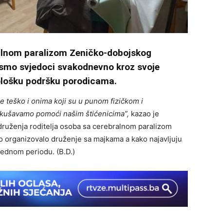
ralnom paralizom Zeničko-dobojskog
 smo svjedoci svakodnevno kroz svoje
ološku podršku porodicama.
 teško i onima koji su u punom fizičkom i
okušavamo pomoći našim štićenicima”,
kazao je
ruženja roditelja osoba sa cerebralnom paralizom
o organizovalo druženje sa majkama a kako najavljuju
arednom periodu. (B.D.)