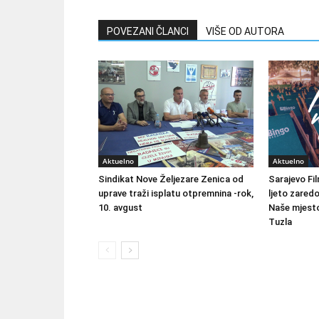
POVEZANI ČLANCI
VIŠE OD AUTORA
Aktuelno
Aktuelno
Sindikat Nove Željezare Zenica od
Sarajevo Fil
uprave traži isplatu otpremnina -rok,
ljeto zared
10. avgust
Naše mjesto
Tuzla