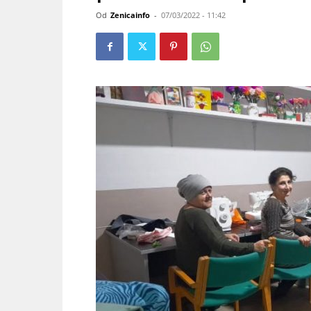
Od
Zenicainfo
-
07/03/2022 - 11:42