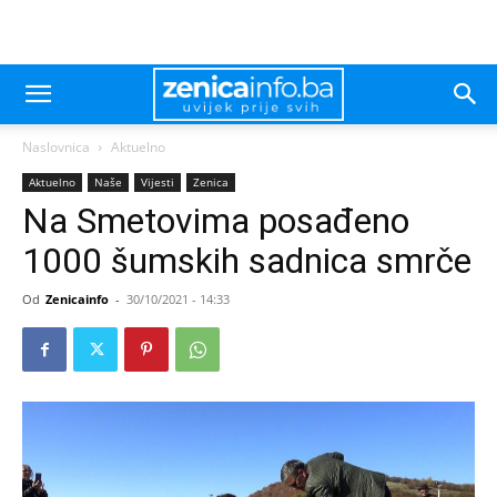
Naslovnica
Aktuelno
Aktuelno
Naše
Vijesti
Zenica
Na Smetovima posađeno
1000 šumskih sadnica smrče
Od
Zenicainfo
-
30/10/2021 - 14:33