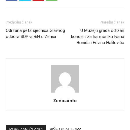
Prethodni članak
Naredni članak
Održana peta sjednica Glavnog
U Muzeju grada održan
odbora SDP-a BiH u Zenici
koncert za harmoniku Ivana
Bonića i Edvina Halilovića
Zenicainfo
POVEZANI ČLANCI
VIŠE OD AUTORA