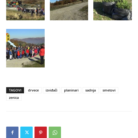
TAGOVI
drvece
izviđači
planinari
sadnja
smetovi
zenica