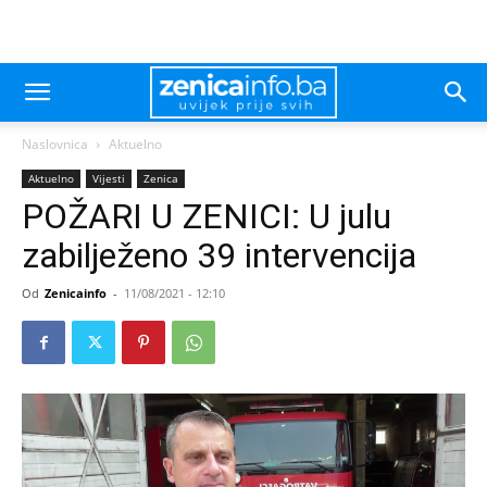
Naslovnica
Aktuelno
Aktuelno
Vijesti
Zenica
POŽARI U ZENICI: U julu
zabilježeno 39 intervencija
Od
Zenicainfo
-
11/08/2021 - 12:10