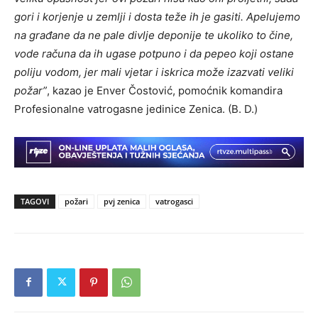
gori i korjenje u zemlji i dosta teže ih je gasiti. Apelujemo
na građane da ne pale divlje deponije te ukoliko to čine,
vode računa da ih ugase potpuno i da pepeo koji ostane
poliju vodom, jer mali vjetar i iskrica može izazvati veliki
požar”
, kazao je Enver Čostović, pomoćnik komandira
Profesionalne vatrogasne jedinice Zenica. (B. D.)
TAGOVI
požari
pvj zenica
vatrogasci