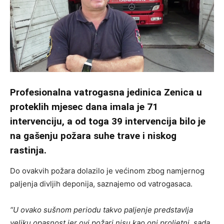
Profesionalna vatrogasna jedinica Zenica u
proteklih mjesec dana imala je 71
intervenciju, a od toga 39 intervencija bilo je
na gašenju požara suhe trave i niskog
rastinja.
Do ovakvih požara dolazilo je većinom zbog namjernog
paljenja divljih deponija, saznajemo od vatrogasaca.
“U ovako sušnom periodu takvo paljenje predstavlja
veliku opasnost jer ovi požari nisu kao oni proljetni, sada