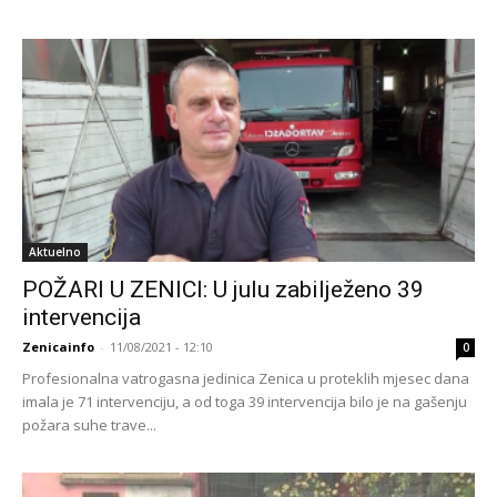
Aktuelno
POŽARI U ZENICI: U julu zabilježeno 39
intervencija
Zenicainfo
-
11/08/2021 - 12:10
0
Profesionalna vatrogasna jedinica Zenica u proteklih mjesec dana
imala je 71 intervenciju, a od toga 39 intervencija bilo je na gašenju
požara suhe trave...