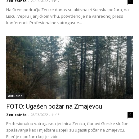
Zenicainfo
-
29/03/2022 - 13:12
0
Na širem području Zenice danas su aktivna tri šumska požara, na
Liscu, Vepru i Janjićkom vrhu, potvrđeno je na vanrednoj press
konferenciji Profesionalne vatrogasne...
Aktuelno
FOTO: Ugašen požar na Zmajevcu
Zenicainfo
-
28/03/2022 - 11:13
0
Profesionalna vatrogasna jedinica Zenica, članovi Gorske službe
spašavanja kao i mještani uspjeli su ugasiti požar na Zmajevcu.
Riječ je o požaru koji je izbio...