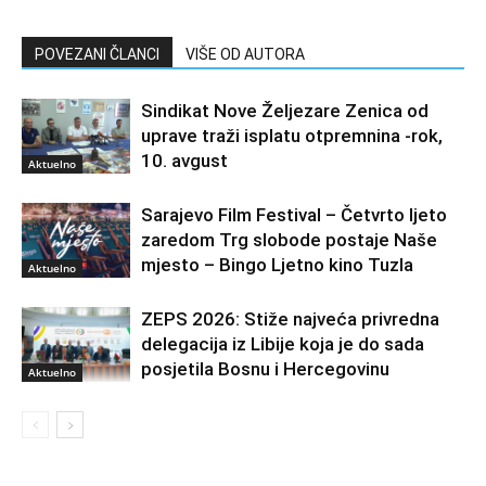
POVEZANI ČLANCI
VIŠE OD AUTORA
Sindikat Nove Željezare Zenica od
uprave traži isplatu otpremnina -rok,
10. avgust
Aktuelno
Sarajevo Film Festival – Četvrto ljeto
zaredom Trg slobode postaje Naše
mjesto – Bingo Ljetno kino Tuzla
Aktuelno
ZEPS 2026: Stiže najveća privredna
delegacija iz Libije koja je do sada
posjetila Bosnu i Hercegovinu
Aktuelno