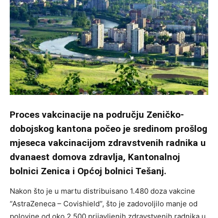
Proces vakcinacije na području Zeničko-
dobojskog kantona počeo je sredinom prošlog
mjeseca vakcinacijom zdravstvenih radnika u
dvanaest domova zdravlja, Kantonalnoj
bolnici Zenica i Općoj bolnici Tešanj.
Nakon što je u martu distribuisano 1.480 doza vakcine
“AstraZeneca – Covishield”, što je zadovoljilo manje od
polovine od oko 2.500 prijavljenih zdravstvenih radnika u