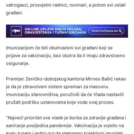
vatrogasci, prosvjetni radnici, novinari, a potom svi ostali
građani.
Imunizacijom će biti obuhvaćeni svi građani koji se
prijave za vakcinaciju, bez obzira da li imaju zdravstveno
osiguranje.
Premijer Zeničko-dobojskog kantona Mirnes Bašić rekao
je da je zdravstveni sistem spreman za masovnu
imunizaciju stanovništva, poručivši da će Vlada nastaviti
pružati podršku ustanovama koje vode ovaj proces.
“Najveći prioritet ove vlade je borba za zdravlje građana i
saniranje posljedica pandemije. Vakcinacija je svjetlo na
kraju tunela i jedini put da steknemo kolektivni imunitet.