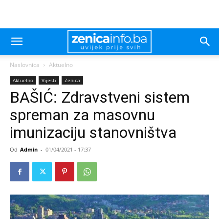
Naslovnica
Aktuelno
Aktuelno
Vijesti
Zenica
BAŠIĆ: Zdravstveni sistem
spreman za masovnu
imunizaciju stanovništva
Od
Admin
-
01/04/2021 - 17:37