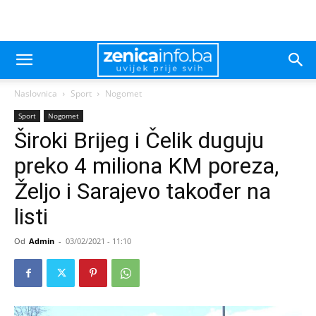
Naslovnica
Sport
Nogomet
Sport
Nogomet
Široki Brijeg i Čelik duguju
preko 4 miliona KM poreza,
Željo i Sarajevo također na
listi
Od
Admin
-
03/02/2021 - 11:10