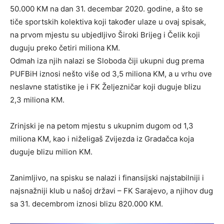
50.000 KM na dan 31. decembar 2020. godine, a što se
tiče sportskih kolektiva koji također ulaze u ovaj spisak,
na prvom mjestu su ubjedljivo Široki Brijeg i Čelik koji
duguju preko četiri miliona KM.
Odmah iza njih nalazi se Sloboda čiji ukupni dug prema
PUFBiH iznosi nešto više od 3,5 miliona KM, a u vrhu ove
neslavne statistike je i FK Željezničar koji duguje blizu
2,3 miliona KM.
Zrinjski je na petom mjestu s ukupnim dugom od 1,3
miliona KM, kao i niželigaš Zvijezda iz Gradačca koja
duguje blizu milion KM.
Zanimljivo, na spisku se nalazi i finansijski najstabilniji i
najsnažniji klub u našoj državi – FK Sarajevo, a njihov dug
sa 31. decembrom iznosi blizu 820.000 KM.