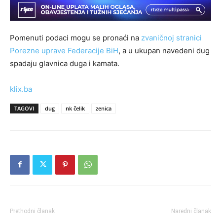
Pomenuti podaci mogu se pronaći na
zvaničnoj stranici
Porezne uprave Federacije BiH
, a u ukupan navedeni dug
spadaju glavnica duga i kamata.
klix.ba
TAGOVI
dug
nk čelik
zenica
Prethodni članak
Naredni članak