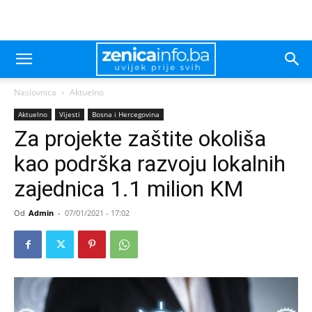
Naslovnica
Aktuelno
Aktuelno
Vijesti
Bosna i Hercegovina
Za projekte zaštite okoliša
kao podrška razvoju lokalnih
zajednica 1.1 milion KM
Od
Admin
-
07/01/2021 - 17:02