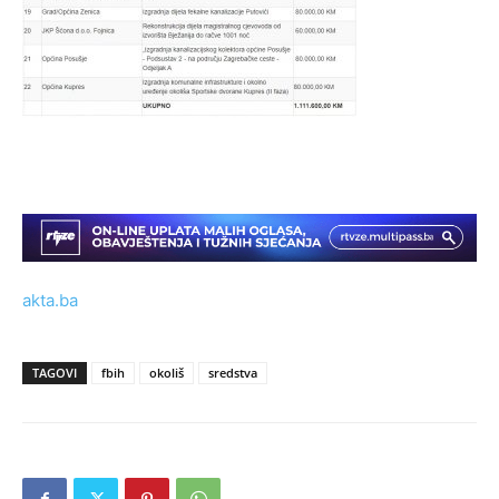
akta.ba
TAGOVI
fbih
okoliš
sredstva