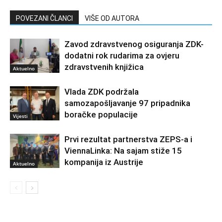
POVEZANI ČLANCI
VIŠE OD AUTORA
Zavod zdravstvenog osiguranja ZDK-
dodatni rok rudarima za ovjeru
zdravstvenih knjižica
Aktuelno
Vlada ZDK podržala
samozapošljavanje 97 pripadnika
boračke populacije
Vijesti
Prvi rezultat partnerstva ZEPS-a i
ViennaLinka: Na sajam stiže 15
kompanija iz Austrije
Aktuelno